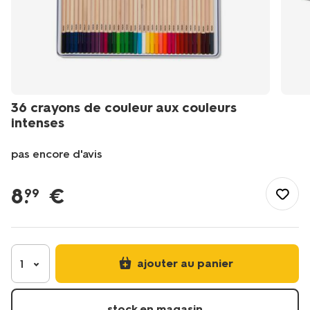
36 crayons de couleur aux couleurs
intenses
pas encore d'avis
/fr-
be/papeterie/stylos-
8
.
€
99
crayons/crayons/36%C2%A0crayons-
de-
couleur-
aux-
couleurs-
ajouter au panier
1
intenses-
60720062.html
stock en magasin