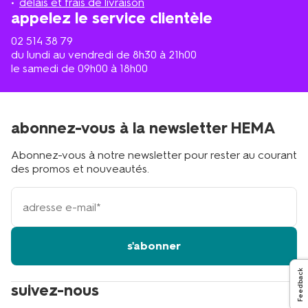
délais et frais de livraison
?
appelez le service clientèle
02 514 38 79
du lundi au vendredi de 8h30 à 21h00
le samedi de 09h00 à 18h00
abonnez-vous à la newsletter HEMA
Abonnez-vous à notre newsletter pour rester au courant
des promos et nouveautés.
votre
adresse
email
s'abonner
Feedback
suivez-nous