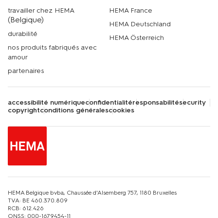
travailler chez HEMA
HEMA France
(Belgique)
HEMA Deutschland
durabilité
HEMA Österreich
nos produits fabriqués avec
amour
partenaires
accessibilité numérique
confidentialité
responsabilité
security
copyright
conditions générales
cookies
HEMA Belgique bvba, Chaussée d'Alsemberg 757, 1180 Bruxelles
TVA: BE 460.370.809
RCB: 612.426
ONSS: 000-1679454-11