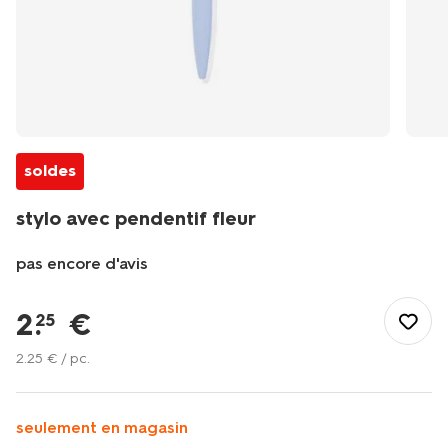
soldes
stylo avec pendentif fleur
pas encore d'avis
/fr-
be/papeterie/stylos-
2
.
€
25
crayons/stylos/stylo-
avec-
2
.
25
€ / pc.
pendentif-
fleur-
14400641.html
seulement en magasin