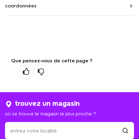
coordonnées
Que pensez-vous de cette page ?
trouvez un magasin
où se trouve le magasin le plus proche ?
où
se
trouve
trouver