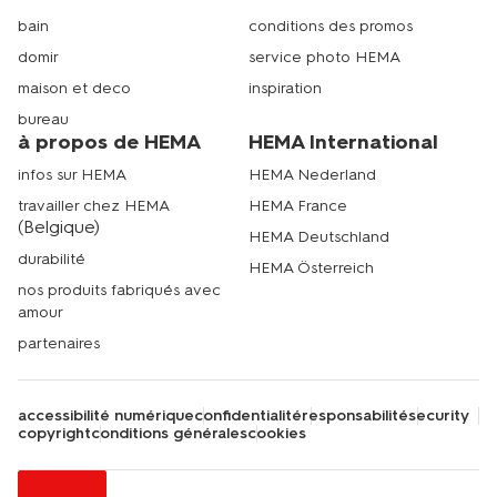
bain
conditions des promos
domir
service photo HEMA
maison et deco
inspiration
bureau
à propos de HEMA
HEMA International
infos sur HEMA
HEMA Nederland
travailler chez HEMA
HEMA France
(Belgique)
HEMA Deutschland
durabilité
HEMA Österreich
nos produits fabriqués avec
amour
partenaires
accessibilité numérique
confidentialité
responsabilité
security
copyright
conditions générales
cookies