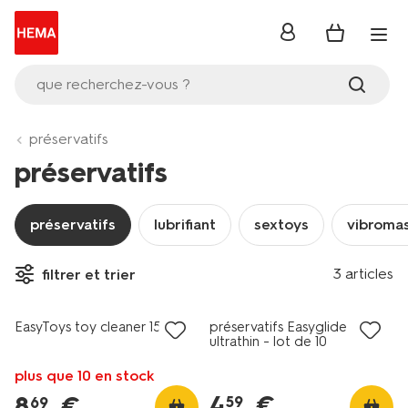
se
connecter
que recherchez-vous ?
préservatifs
préservatifs
préservatifs
lubrifiant
sextoys
vibroma
3 articles
filtrer et trier
vegan
EasyToys toy cleaner 150ml
préservatifs Easyglide
ultrathin - lot de 10
plus que 10 en stock
4
.
€
8
.
€
59
69