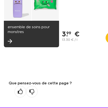
ensemble de soins pour
monstres
3
.
€
99
13
.
30
€ / l
Que pensez-vous de cette page ?