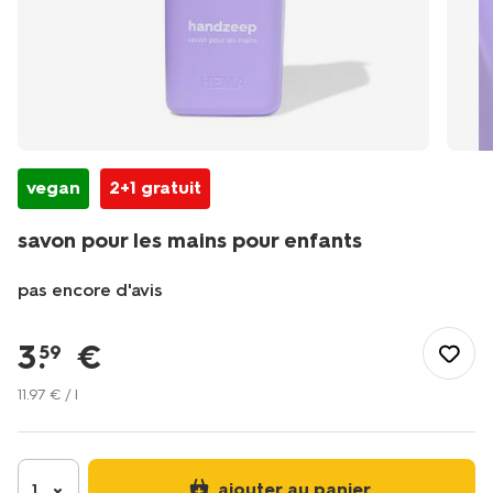
vegan
2+1 gratuit
savon pour les mains pour enfants
pas encore d'avis
/fr-
be/soins-
3
.
€
59
beaute/soins-
bien-
11
.
97
€ / l
etre/soins-
du-
corps/savon/savon-
pour-
ajouter au panier
1