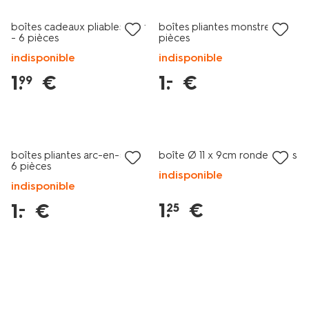
boîtes cadeaux pliables S or
boîtes pliantes monstre - 6
- 6 pièces
pièces
indisponible
indisponible
1
.
€
1
.
€
–
99
tout petit prix
tout petit prix
boîtes pliantes arc-en-ciel -
boîte Ø 11 x 9 cm ronde fleurs
6 pièces
indisponible
indisponible
1
.
€
1
.
€
–
25