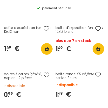
paiement sécurisé
boîte d’expédition fun socks
boîte d’expédition fun socks
15x12 noir
15x12 blanc
plus que 7 en stock
1
.
€
1
.
€
49
49
boîtes à cartes 9,5x6x1,5cm
boîte ronde XS ⌀5,5x4cm
papier - 2 pièces
carton fleurs
indisponible
indisponible
1
.
€
0
.
€
49
99