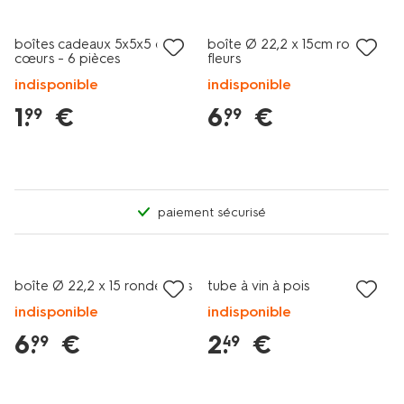
boîtes cadeaux 5x5x5 cm
boîte Ø 22,2 x 15 cm ronde
cœurs - 6 pièces
fleurs
indisponible
indisponible
1
.
€
6
.
€
99
99
paiement sécurisé
boîte Ø 22,2 x 15 ronde pois
tube à vin à pois
indisponible
indisponible
6
.
€
2
.
€
99
49
tout petit prix