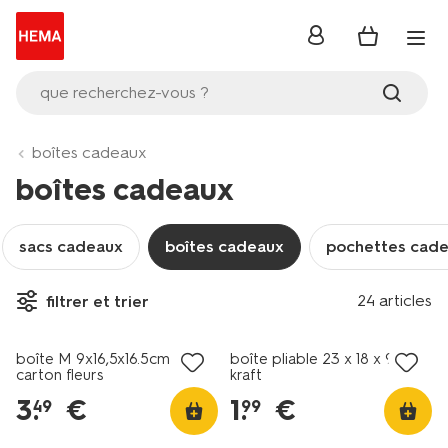
se
connecter
que recherchez-vous ?
boîtes cadeaux
boîtes cadeaux
sacs cadeaux
boîtes cadeaux
pochettes cad
24 articles
filtrer et trier
boîte M 9x16,5x16.5cm
boîte pliable 23 x 18 x 9 cm
carton fleurs
kraft
3
.
€
1
.
€
49
99