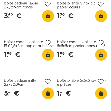
boîte cadeau Takkie
boîte pliante S 7,5x15,5cm
⌀16,5x9cm ronde
papier cœurs
3
.
€
1
.
€
59
79
boîtes cadeaux pliantes
boîtes cadeaux pliantes
13x12,5x2cm papier princesse
5x5x5cm papier monstre - 6
- 6 pièces
pièces
1
.
€
1
.
€
99
99
tout petit prix
tout petit prix
boîte cadeau miffy
boîte pliable 5x5x5 rayures -
22x22x9cm
6 pièces
5
.
€
1
.
€
–
–