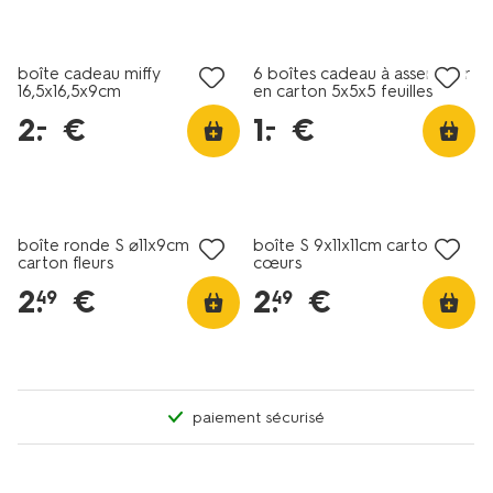
tout petit prix
tout petit prix
boîte cadeau miffy
6 boîtes cadeau à assembler
16,5x16,5x9cm
en carton 5x5x5 feuilles
2
.
€
1
.
€
–
–
boîte ronde S ⌀11x9cm
boîte S 9x11x11cm carton
carton fleurs
cœurs
2
.
€
2
.
€
49
49
paiement sécurisé