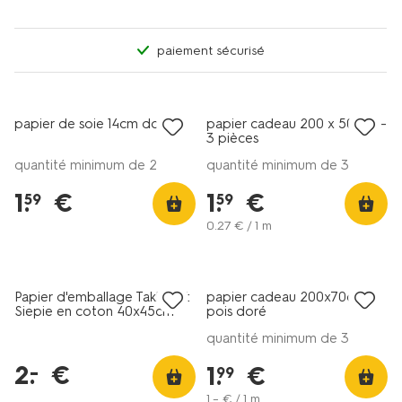
paiement sécurisé
papier de soie 14cm doré
papier cadeau 200 x 50 cm -
3 pièces
quantité minimum de 2
quantité minimum de 3
1
.
€
1
.
€
59
59
0
.
27
€ / 1 m
tout petit prix
Papier d'emballage Takkie et
papier cadeau 200x70cm
Siepie en coton 40x45cm
pois doré
quantité minimum de 3
2
.
€
–
1
.
€
99
1
.
–
€ / 1 m