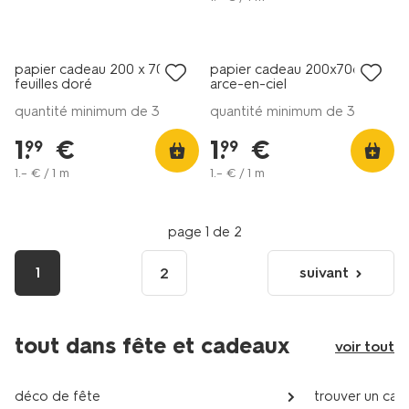
papier cadeau 200 x 70 cm
papier cadeau 200x70cm
feuilles doré
arce-en-ciel
quantité minimum de 3
quantité minimum de 3
1
.
€
1
.
€
99
99
1
.
–
€ / 1 m
1
.
–
€ / 1 m
page 1 de 2
1
suivant
2
page
suivante
tout dans fête et cadeaux
voir tout
déco de fête
trouver un cad