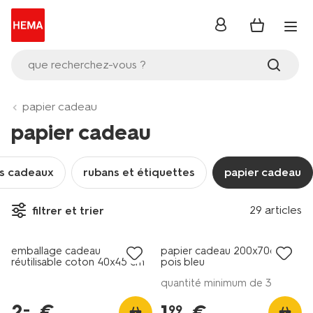
se
connecter
que recherchez-vous ?
papier cadeau
papier cadeau
s cadeaux
rubans et étiquettes
papier cadeau
29 articles
filtrer et trier
tout petit prix
emballage cadeau
papier cadeau 200x70cm
réutilisable coton 40x45 cm
pois bleu
cœurs
quantité minimum de 3
2
.
€
–
1
.
€
99