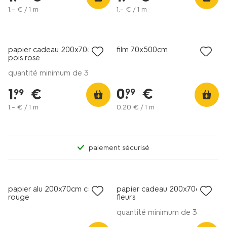
1
.
–
€ / 1 m
1
.
–
€ / 1 m
papier cadeau 200x70cm
film 70x500cm
pois rose
quantité minimum de 3
0
.
€
1
.
€
99
99
1
.
–
€ / 1 m
0
.
20
€ / 1 m
paiement sécurisé
papier alu 200x70cm cœurs
papier cadeau 200x70cm
rouge
fleurs
quantité minimum de 3