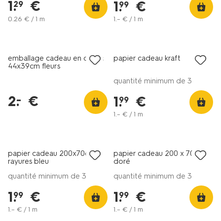
1
.
€
1
.
€
29
99
0
.
26
€ / 1 m
1
.
–
€ / 1 m
tout petit prix
emballage cadeau en coton
papier cadeau kraft
44x39cm fleurs
quantité minimum de 3
2
.
€
–
1
.
€
99
1
.
–
€ / 1 m
papier cadeau 200x70cm
papier cadeau 200 x 70 cm
rayures bleu
doré
quantité minimum de 3
quantité minimum de 3
1
.
€
1
.
€
99
99
1
.
–
€ / 1 m
1
.
–
€ / 1 m