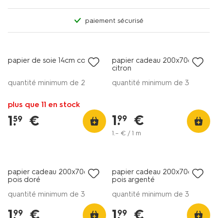
paiement sécurisé
papier de soie 14cm cœurs
papier cadeau 200x70cm
citron
quantité minimum de 2
quantité minimum de 3
plus que 11 en stock
1
.
€
1
.
€
99
59
1
.
–
€ / 1 m
papier cadeau 200x70cm
papier cadeau 200x70cm
pois doré
pois argenté
quantité minimum de 3
quantité minimum de 3
1
.
€
1
.
€
99
99