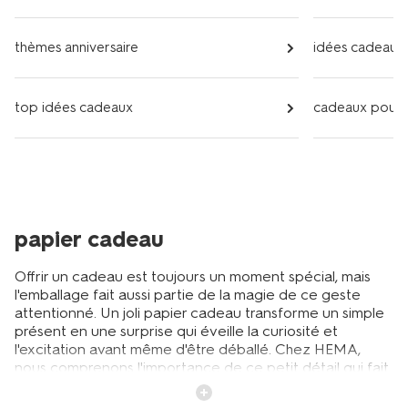
thèmes anniversaire
idées cadeaux
top idées cadeaux
cadeaux pour e
papier cadeau
Offrir un cadeau est toujours un moment spécial, mais
l'emballage fait aussi partie de la magie de ce geste
attentionné. Un joli papier cadeau transforme un simple
présent en une surprise qui éveille la curiosité et
l'excitation avant même d'être déballé. Chez HEMA,
nous comprenons l'importance de ce petit détail qui fait
toute la différence lors des anniversaires, des fêtes de
fin d'année ou de toute autre occasion spéciale. Que