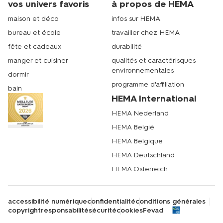
tendances et vous proposer des designs toujours plus
vos univers favoris
à propos de HEMA
originaux. Faites plaisir à vos proches avec un emballage
maison et déco
infos sur HEMA
aussi beau que le cadeau qu'il contient !
bureau et école
travailler chez HEMA
fête et cadeaux
durabilité
Pour finaliser votre achat de papier cadeau, HEMA vous
manger et cuisiner
qualités et caractérisques
offre plusieurs options pratiques. Vous pouvez découvrir
environnementales
notre collection complète dans l'un de nos magasins où
dormir
nos conseillers se feront un plaisir de vous guider dans
programme d'affiliation
bain
votre choix. HEMA a plus de 65 magasins en France.
HEMA International
Rendez-vous dans votre magasin le plus proche ou sur
hema.com.
HEMA Nederland
HEMA België
HEMA Belgique
HEMA Deutschland
HEMA Österreich
accessibilité numérique
confidentialité
conditions générales
copyright
responsabilité
sécurité
cookies
Fevad