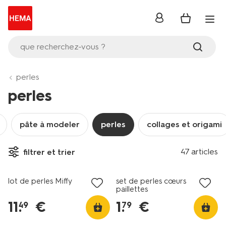
se
connecter
que recherchez-vous ?
perles
perles
pâte à modeler
perles
collages et origami
47 articles
filtrer et trier
nouveau
lot de perles Miffy
set de perles cœurs
paillettes
11
.
€
1
.
€
49
79