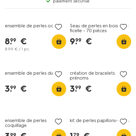
paiement sécurisé
ensemble de perles océan
Seau de perles en bois avec
ficelle - 70 pièces
8
.
€
9
.
€
99
99
8
.
99
€ / 1 pc.
ensemble de perles dures
création de bracelets
prénoms
3
.
€
3
.
€
99
99
ensemble de perles
kit de perles papillons-fleurs
coquillage
99
79