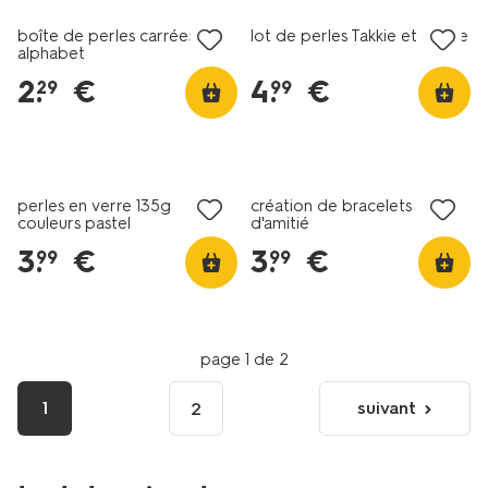
boîte de perles carrées
lot de perles Takkie et Siepie
alphabet
2
.
€
4
.
€
29
99
perles en verre 135g
création de bracelets
couleurs pastel
d'amitié
3
.
€
3
.
€
99
99
page 1 de 2
1
suivant
2
page
suivante