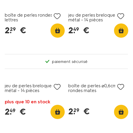
boîte de perles rondes
jeu de perles breloques en
lettres
métal - 14 pièces
2
.
€
2
.
€
29
49
paiement sécurisé
jeu de perles breloques en
boîte de perles ⌀0,6cm
métal - 14 pièces
rondes mates
plus que 10 en stock
2
.
€
2
.
€
29
49