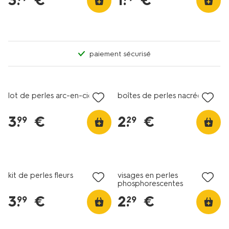
3
.
€
1
.
€
paiement sécurisé
lot de perles arc-en-ciel
boîtes de perles nacrées
3
.
€
2
.
€
99
29
kit de perles fleurs
visages en perles
phosphorescentes
3
.
€
2
.
€
99
29