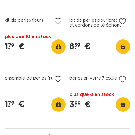
nouveau
kit de perles fleurs
lot de perles pour bracelets
et cordons de téléphone
plus que 10 en stock
8
.
€
1
.
€
39
79
ensemble de perles fruit
perles en verre 7 couleurs
plus que 8 en stock
1
.
€
3
.
€
79
99