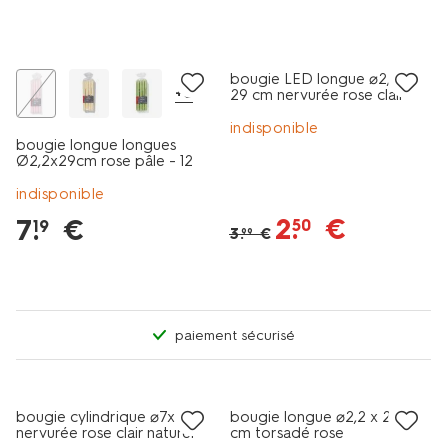
vegan
tout petit prix
bougie LED longue ⌀2,3 x
+6
29 cm nervurée rose clair
indisponible
bougie longue longues
Ø2,2x29cm rose pâle - 12
pièces
indisponible
2
.
€
7
.
€
50
19
3
.
€
99
paiement sécurisé
vegan
vegan
tout petit prix
tout petit prix
bougie cylindrique ⌀7x8cm
bougie longue ⌀2,2 x 24,5
nervurée rose clair naturel
cm torsadé rose