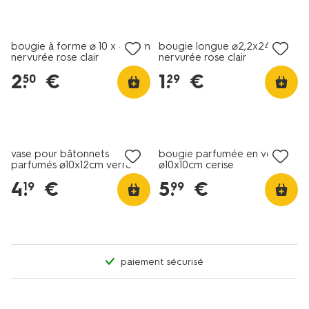
tout petit prix
vegan
bougie à forme ⌀ 10 x 4,5 cm
bougie longue ⌀2,2x24cm
nervurée rose clair
nervurée rose clair
2
.
€
1
.
€
50
29
vegan
vase pour bâtonnets
bougie parfumée en verre
parfumés ⌀10x12cm verre
⌀10x10cm cerise
avec collerette rose
4
.
€
5
.
€
19
99
paiement sécurisé
vegan
vegan