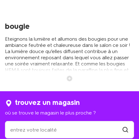
bougie
Eteignons la lumière et allumons des bougies pour une
ambiance feutrée et chaleureuse dans le salon ce soir !
La lumière douce qu’elles diffusent contribue à un
environnement reposant dans lequel vous allez passer
une soirée vraiment relaxante. Et comme les bougies
HEMA sont toujours faites de la paraffine la plus fine et
de la meilleure qualité, elles brûlent longtemps, elles ne
coulent pas et elles ne dégagent aucune odeur
désagréable. Si vous désirez compléter l’ambiance avec
une dimension olfactive, nous vous invitons à découvrir
notre gamme de
bougies parfumées
. Les bougies HEMA
trouvez un magasin
sont toutes à des prix tout doux pour que vous puissiez
où se trouve le magasin le plus proche ?
profiter le plus souvent possible de ces soirées
chaleureuses dans un l’éclairage doux et réconfortant.
où
se
trouve
trouver