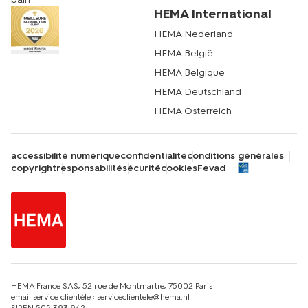
quand on mange tout seul. Dans la chambre à coucher
HEMA International
aussi pour une atmosphère romantique et intime. Même
HEMA Nederland
autour de la baignoire dans la salle de bain. Venez vite
découvrir toute la gamme de bougies chez HEMA et
HEMA België
créez chez vous une atmosphère chaleureuse qui vous
HEMA Belgique
ressemble.
HEMA Deutschland
HEMA Österreich
accessibilité numérique
confidentialité
conditions générales
copyright
responsabilité
sécurité
cookies
Fevad
HEMA France SAS, 52 rue de Montmartre, 75002 Paris
email service clientèle : serviceclientele@hema.nl