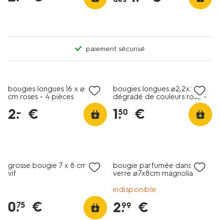
paiement sécurisé
vegan
vegan
tout petit prix
tout petit prix
bougies longues 16 x ⌀ 2,2
bougies longues ⌀2,2x25cm
cm roses - 4 pièces
dégradé de couleurs rose -
2 pièces
2
.
€
1
.
€
–
50
vegan
tout petit prix
vegan
grosse bougie 7 x 8 cm rose
bougie parfumée dans un
vif
verre ⌀7x8cm magnolia
indisponible
0
.
€
2
.
€
75
99