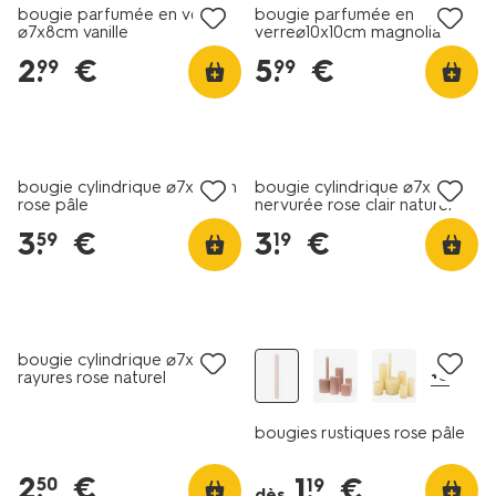
bougie parfumée en verre
bougie parfumée en
⌀7x8cm vanille
verre⌀10x10cm magnolia
2
.
€
5
.
€
99
99
vegan
vegan
bougie cylindrique ⌀7x20cm
bougie cylindrique ⌀7x13cm
rose pâle
nervurée rose clair naturel
3
.
€
3
.
€
59
19
vegan
tout petit prix
vegan
bougie cylindrique ⌀7x13cm
+5
rayures rose naturel
bougies rustiques rose pâle
2
.
€
1
.
€
50
19
dès