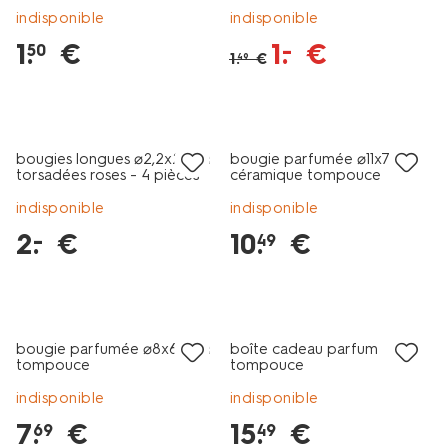
indisponible
indisponible
1
.
€
1
.
€
–
50
1
.
€
49
vegan
tout petit prix
vegan
bougies longues ⌀2,2x25cm
bougie parfumée ⌀11x7cm
torsadées roses - 4 pièces
céramique tompouce
indisponible
indisponible
2
.
€
10
.
€
–
49
vegan
bougie parfumée ⌀8x6,4cm
boîte cadeau parfum
tompouce
tompouce
indisponible
indisponible
7
.
€
15
.
€
69
49