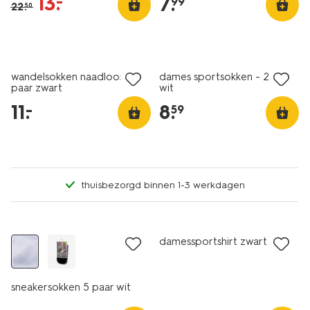
13
.
–
7
.
99
22
.
50
2 paar
2 paar
wandelsokken naadloos - 2
dames sportsokken - 2 paar
paar zwart
wit
11
.
8
.
–
59
thuisbezorgd binnen 1-3 werkdagen
5 paar
damessportshirt zwart
sneakersokken 5 paar wit