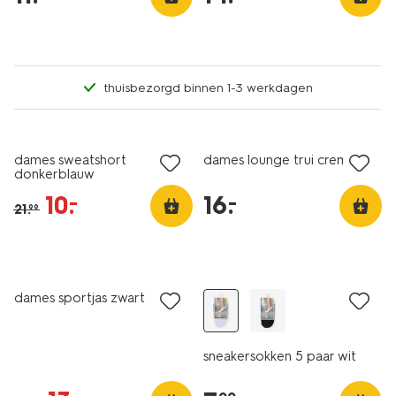
thuisbezorgd binnen 1-3 werkdagen
nu met korting
dames sweatshort
dames lounge trui creme
donkerblauw
10
.
16
.
–
–
21
.
99
nu met korting
5 paar
dames sportjas zwart
sneakersokken 5 paar wit