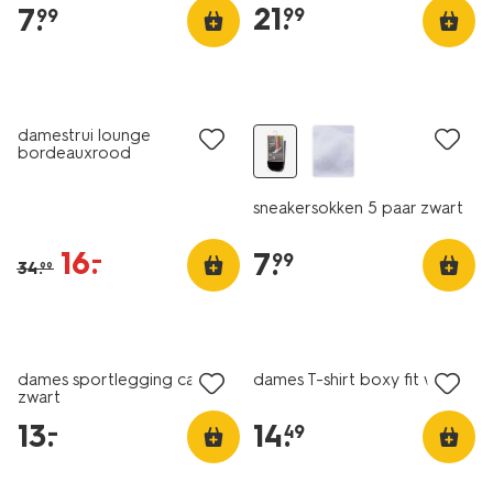
21
.
7
.
99
99
nu met korting
5 paar
damestrui lounge
bordeauxrood
sneakersokken 5 paar zwart
16
.
–
7
.
99
34
.
99
dames sportlegging capri
dames T-shirt boxy fit wit
zwart
13
.
14
.
–
49