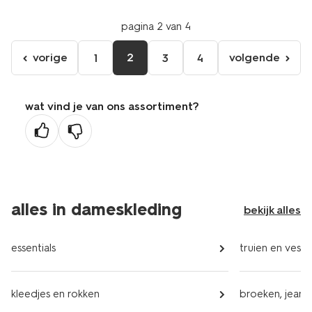
pagina 2 van 4
vorige
2
volgende
1
3
4
ga
volgende
naar
pagina
de
wat vind je van ons assortiment?
vorige
pagina
alles in dameskleding
bekijk alles
essentials
truien en vest
kleedjes en rokken
broeken, jeans 