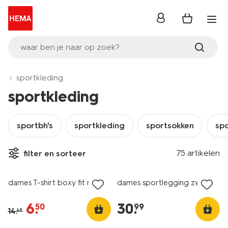
inloggen
waar ben je naar op zoek?
sportkleding
sportkleding
sportbh's
sportkleding
sportsokken
spo
75 artikelen
filter en sorteer
nu met korting
dames T-shirt boxy fit roze
dames sportlegging zwart
6
.
30
.
50
99
14
.
49