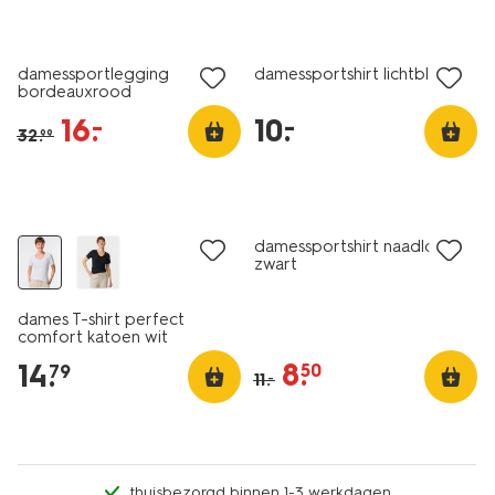
nu met korting
damessportlegging
damessportshirt lichtblauw
bordeauxrood
16
.
10
.
–
–
32
.
99
nu met korting
damessportshirt naadloos
zwart
dames T-shirt perfect
comfort katoen wit
8
.
14
.
50
79
11
.
–
thuisbezorgd binnen 1-3 werkdagen