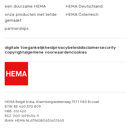
een duurzame HEMA
HEMA Deutschland
onze producten met liefde
HEMA Österreich
gemaakt
partnerships
digitale toegankelijkheid
privacybeleid
disclaimer
security
copyright
algemene voorwaarden
cookies
HEMA België bvba, Alsembergsesteenweg 757 | 1180 Brussel
BTW: BE 460.370.809
HRB: 612.426
RSZ: 000-1679454-11
IBAN: HEMA NL67INGB0651607663