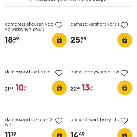
compressiekousen voor
damesbikershort kort zwart
volwassenen zwart
18
.
25
.
49
99
nu met korting
nu met korting
damessportshirt roze
damesbodywarmer zwart
10
.
13
.
–
–
21
.
22
.
99
50
nieuw
damessportsokken - 2 paar
dames T-shirt boxy fit zwart
wit
11
.
14
.
19
49