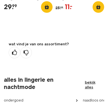
29
.
11
.
–
99
23
.
99
wat vind je van ons assortiment?
alles in lingerie en
bekijk
nachtmode
alles
ondergoed
naadloos ond