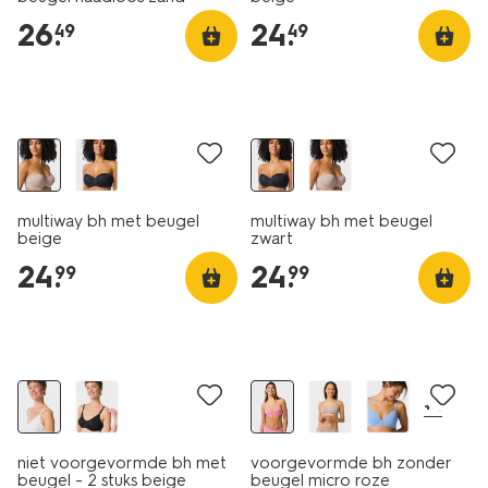
26
.
24
.
49
49
multiway bh met beugel
multiway bh met beugel
beige
zwart
24
.
24
.
99
99
2 stuks
nu met korting
+4
niet voorgevormde bh met
voorgevormde bh zonder
beugel - 2 stuks beige
beugel micro roze