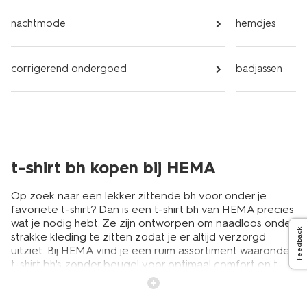
nachtmode
hemdjes
corrigerend ondergoed
badjassen
t-shirt bh kopen bij HEMA
Op zoek naar een lekker zittende bh voor onder je
favoriete t-shirt? Dan is een t-shirt bh van HEMA precies
wat je nodig hebt. Ze zijn ontworpen om naadloos onder
Feedback
strakke kleding te zitten zodat je er altijd verzorgd
uitziet. Bij HEMA vind je een ruim assortiment waaronder
t-shirt bh's zonder beugel voor optimaal comfort en t-
shirt bh's met beugel voor extra ondersteuning. Heb je
liever een voorgevormde cup? Kies dan voor een
voorgevormde t-shirt bh die een mooie ronde vorm