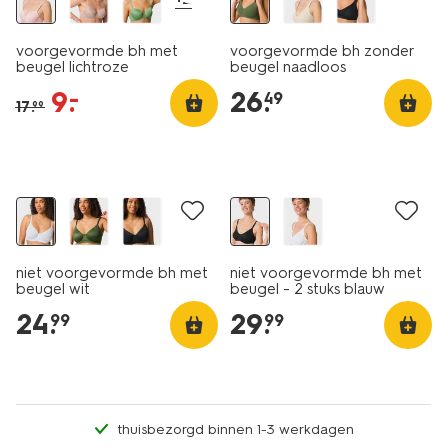
voorgevormde bh met
voorgevormde bh zonder
beugel lichtroze
beugel naadloos
donkergroen
9
.
26
.
–
49
17
.
99
niet voorgevormde bh met
niet voorgevormde bh met
beugel wit
beugel - 2 stuks blauw
24
.
29
.
99
99
thuisbezorgd binnen 1-3 werkdagen