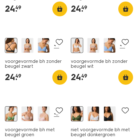
24
.
24
.
49
49
+4
+4
voorgevormde bh zonder
voorgevormde bh zonder
beugel zwart
beugel wit
24
.
24
.
49
49
nu met korting
nu met korting
+2
voorgevormde bh met
niet voorgevormde bh met
beugel groen
beugel donkergroen