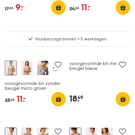
9
.
11
.
–
–
17
.
24
.
99
99
thuisbezorgd binnen 1-3 werkdagen
nu met korting
voorgevormde bh met
+4
beugel blauw
voorgevormde bh zonder
beugel micro groen
18
.
11
.
–
49
23
.
99
nu met korting
+2