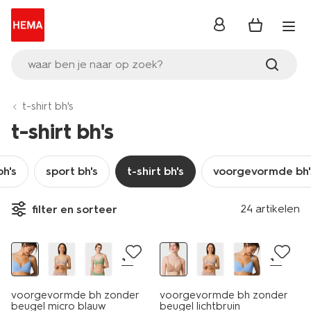
inloggen
waar ben je naar op zoek?
t-shirt bh's
t-shirt bh's
bh's
sport bh's
t-shirt bh's
voorgevormde bh'
24 artikelen
filter en sorteer
+4
+4
voorgevormde bh zonder
voorgevormde bh zonder
beugel micro blauw
beugel lichtbruin