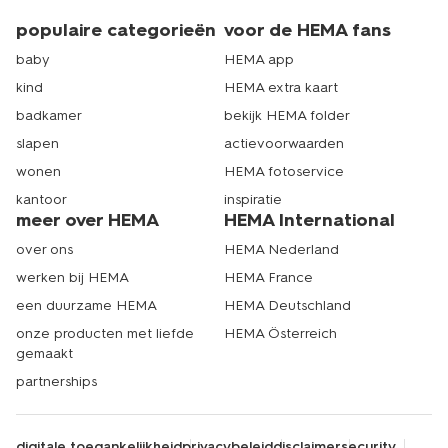
populaire categorieën
voor de HEMA fans
baby
HEMA app
kind
HEMA extra kaart
badkamer
bekijk HEMA folder
slapen
actievoorwaarden
wonen
HEMA fotoservice
kantoor
inspiratie
meer over HEMA
HEMA International
over ons
HEMA Nederland
werken bij HEMA
HEMA France
een duurzame HEMA
HEMA Deutschland
onze producten met liefde
HEMA Österreich
gemaakt
partnerships
digitale toegankelijkheid
privacybeleid
disclaimer
security