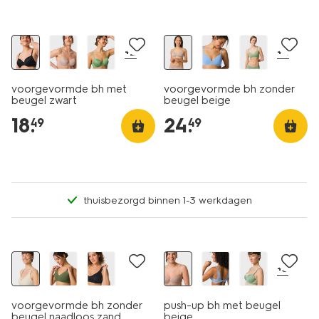
+2
+4
voorgevormde bh met
voorgevormde bh zonder
beugel zwart
beugel beige
18
.
24
.
49
49
thuisbezorgd binnen 1-3 werkdagen
+3
voorgevormde bh zonder
push-up bh met beugel
beugel naadloos zand
beige