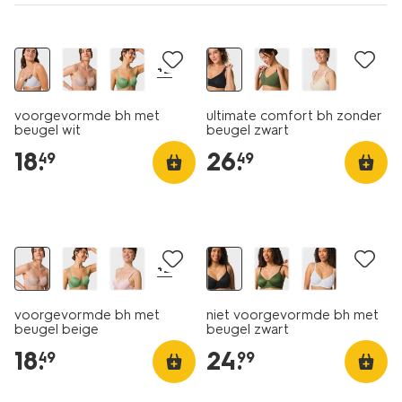
+2
voorgevormde bh met
ultimate comfort bh zonder
beugel wit
beugel zwart
18
.
26
.
49
49
+2
voorgevormde bh met
niet voorgevormde bh met
beugel beige
beugel zwart
18
.
24
.
49
99