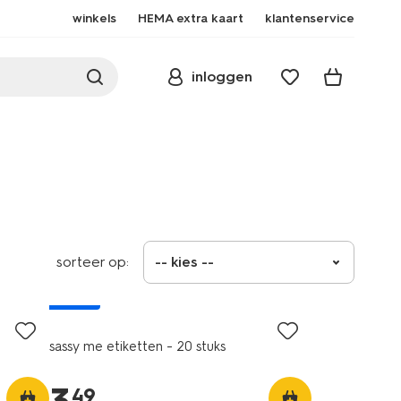
winkels
HEMA extra kaart
klantenservice
inloggen
sorteer op:
-- kies --
nieuw
sassy me etiketten - 20 stuks
49