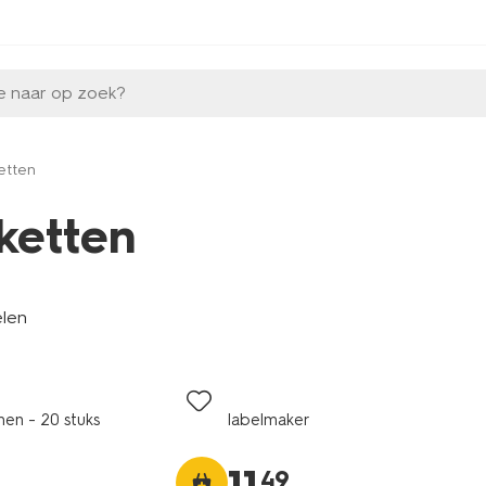
e naar op zoek?
etten
iketten
elen
men - 20 stuks
labelmaker
49