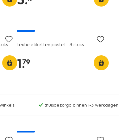
3
.
nieuw
tuks
textieletiketten pastel - 8 stuks
1
.
79
winkels
thuisbezorgd binnen 1-3 werkdagen
nieuw