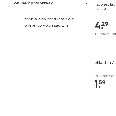
online op voorraad
navulset l
- 3 stuks
toon alleen producten die
4
.
29
online op voorraad zijn
€
0
.
36
/mete
etiketten 7.
minimale af
1
.
59