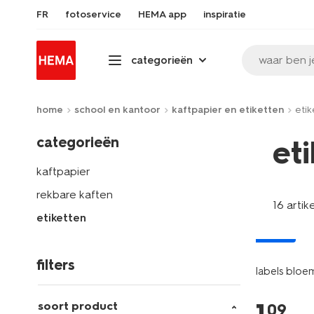
FR
fotoservice
HEMA app
inspiratie
waar ben j
categorieën
home
school en kantoor
kaftpapier en etiketten
etik
categorieën
et
kaftpapier
rekbare kaften
16 artik
etiketten
nieuw
filters
labels bloe
soort product
09