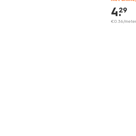
4
.
29
€
0
.
36
/mete