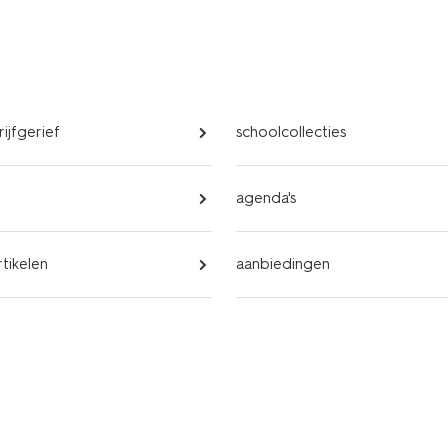
rijfgerief
schoolcollecties
agenda's
rtikelen
aanbiedingen