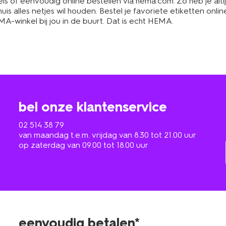
of eenvoudig online bestellen via hema.com. Zo heb je altijd 
is alles netjes wil houden. Bestel je favoriete etiketten onli
MA-winkel bij jou in de buurt. Dat is echt HEMA.
bel onze klantenservice
02 514 38 79
van maandag t.e.m. vrijdag van 8.30 tot 21.00 uur
op zaterdag van 09.00 tot 18.00 uur
eenvoudig betalen*