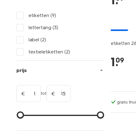
1
.
etiketten
(9)
lettertang
(3)
nieuw
label
(2)
etiketten 26
textieletiketten
(2)
1
.
09
prijs
tot
gratis th