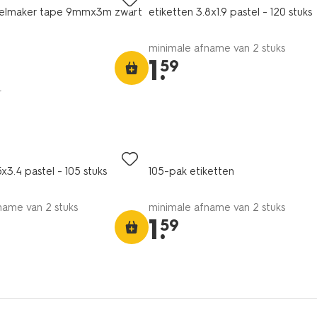
abelmaker tape 9mmx3m zwart
etiketten 3.8x1.9 pastel - 120 stuks
minimale afname van 2 stuks
1
.
59
r
5x3.4 pastel - 105 stuks
105-pak etiketten
name van 2 stuks
minimale afname van 2 stuks
1
.
59