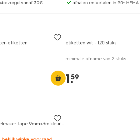
uisbezorgd vanaf 30€
afhalen en betalen in 90+ HEMA 
ter-etiketten
etiketten wit - 120 stuks
minimale afname van 2 stuks
1
.
59
belmaker tape 9mmx3m kleur -
, bekijk winkelvoorraad