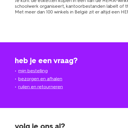
Je kunt de etiketten kopen in een van de HEMA-winkels 
schoolwerk organiseert, kantoorbestanden labelt of thu
Met meer dan 100 winkels in België zit er altijd een HE
heb je een vraag?
mijn bestelling
bezorgen en afhalen
ruilen en retourneren
volg je ons al?