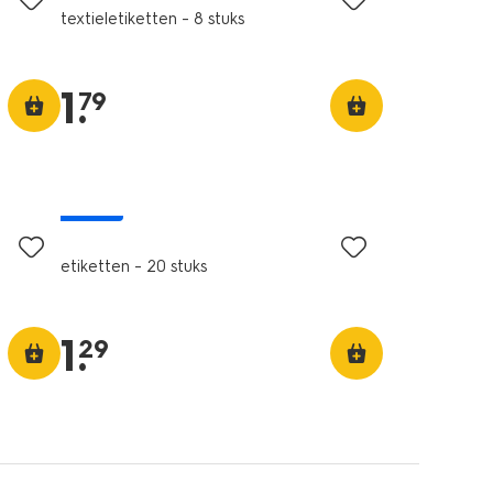
textieletiketten - 8 stuks
1
.
79
nieuw
etiketten - 20 stuks
1
.
29