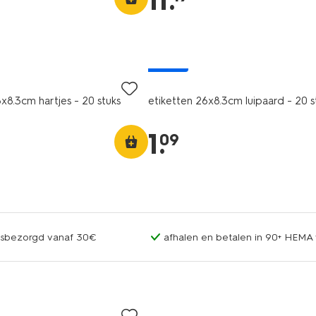
11
.
nieuw
x8.3cm hartjes - 20 stuks
etiketten 26x8.3cm luipaard - 20 s
1
.
09
uisbezorgd vanaf 30€
afhalen en betalen in 90+ HEMA 