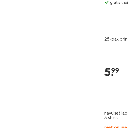
gratis th
25-pak prin
5
.
99
navulset la
3 stuks
niet online