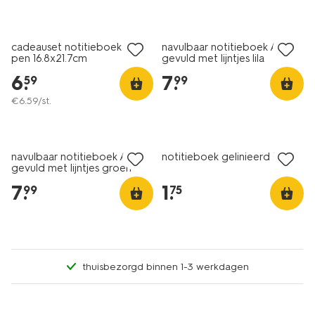
cadeauset notitieboek en
navulbaar notitieboek A5
pen 16.8x21.7cm
gevuld met lijntjes lila
6
.
7
.
59
99
€
6
.
59
/st.
navulbaar notitieboek A5
notitieboek gelinieerd ijsje
gevuld met lijntjes groen
7
.
1
.
99
75
thuisbezorgd binnen 1-3 werkdagen