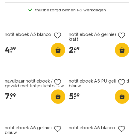
thuisbezorgd binnen 1-3 werkdagen
notitieboek A5 blanco kraft
notitieboek A6 gelinieerd
kraft
4
.
2
.
39
49
navulbaar notitieboek A5
notitieboek A5 PU gelinieerd
gevuld met lijntjes lichtblauw
blauw
7
.
5
.
99
59
notitieboek A6 gelinieerd
notitieboek A6 blanco kraft
blauw