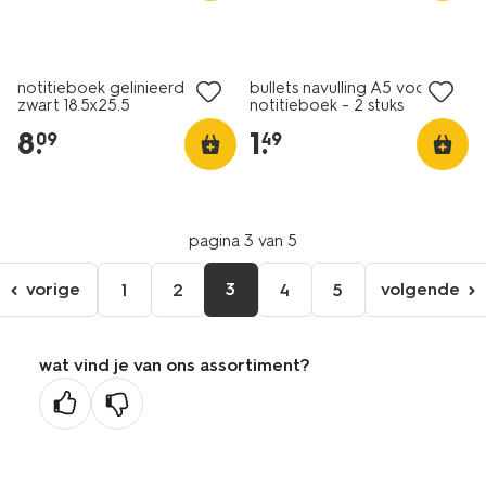
notitieboek gelinieerd PU
bullets navulling A5 voor
zwart 18.5x25.5
notitieboek - 2 stuks
8
.
1
.
09
49
pagina 3 van 5
vorige
3
volgende
1
2
4
5
ga
volgen
naar
pagina
de
wat vind je van ons assortiment?
vorige
pagina