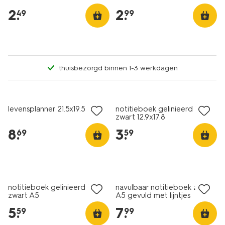
2
.
2
.
49
99
thuisbezorgd binnen 1-3 werkdagen
levensplanner 21.5x19.5
notitieboek gelinieerd PU
zwart 12.9x17.8
8
.
3
.
69
59
notitieboek gelinieerd PU
navulbaar notitieboek zwart
zwart A5
A5 gevuld met lijntjes
5
.
7
.
59
99