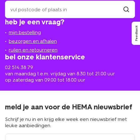
zoek
een
winkel
vind
heb je een vraag?
winkel
bij
Feedback
jou
mijn bestelling
in
de
bezorgen en afhalen
buurt
ruilen en retourneren
bel onze klantenservice
02 514 38 79
van maandag t.e.m. vrijdag van 8.30 tot 21.00 uur
op zaterdag van 09.00 tot 18.00 uur
meld je aan voor de HEMA nieuwsbrief
Schrijf je nu in en krijg elke week een nieuwsbrief met
leuke aanbiedingen.
e-