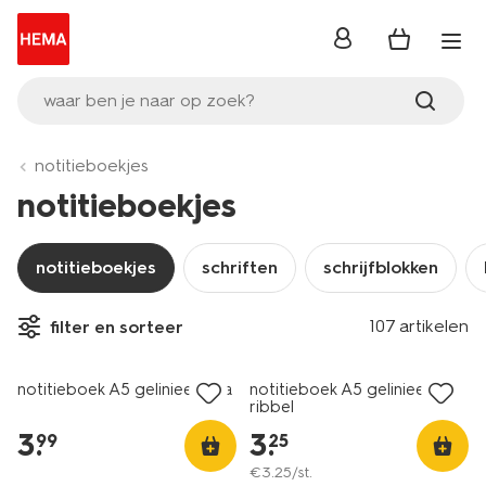
inloggen
waar ben je naar op zoek?
notitieboekjes
notitieboekjes
notitieboekjes
schriften
schrijfblokken
107 artikelen
filter en sorteer
notitieboek A5 gelinieerd lila
notitieboek A5 gelinieerd
ribbel
3
.
3
.
99
25
€
3
.
25
/st.