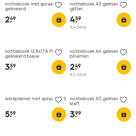
notitieboek met spiraal A6
notitieboek A5 gelinieerd
gelinieerd
glitter
2
.
4
.
49
59
€
4
.
59
/st.
notitieboek 12.8x17.8 PU
notitieboek A6 gelinieerd
gelinieerd blauw
bloemen
3
.
2
.
59
49
€
2
.
49
/st.
werkplanner met spiraal 21x15
notitieboek A5 gelinieerd
kraft
5
.
3
.
59
99