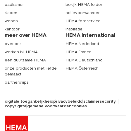
badkamer
bekijk HEMA folder
slapen
actievoorwaarden
wonen
HEMA fotoservice
kantoor
inspiratie
meer over HEMA
HEMA International
over ons
HEMA Nederland
werken bij HEMA
HEMA France
een duurzame HEMA
HEMA Deutschland
onze producten met liefde
HEMA Österreich
gemaakt
partnerships
digitale toegankelijkheid
privacybeleid
disclaimer
security
copyright
algemene voorwaarden
cookies