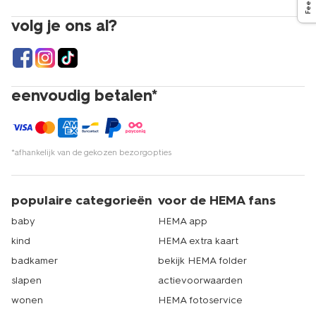
volg je ons al?
eenvoudig betalen*
*afhankelijk van de gekozen bezorgopties
populaire categorieën
voor de HEMA fans
baby
HEMA app
kind
HEMA extra kaart
badkamer
bekijk HEMA folder
slapen
actievoorwaarden
wonen
HEMA fotoservice