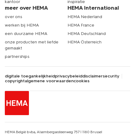
kantoor
inspiratie
meer over HEMA
HEMA International
over ons
HEMA Nederland
werken bij HEMA
HEMA France
een duurzame HEMA
HEMA Deutschland
onze producten met liefde
HEMA Österreich
gemaakt
partnerships
digitale toegankelijkheid
privacybeleid
disclaimer
security
copyright
algemene voorwaarden
cookies
HEMA België bvba, Alsembergsesteenweg 757 | 1180 Brussel