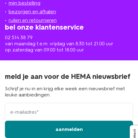
mijn bestelling
in
de
bezorgen en afhalen
buurt
ruilen en retourneren
bel onze klantenservice
02 514 38 79
van maandag t.e.m. vrijdag van 8.30 tot 21.00 uur
op zaterdag van 09.00 tot 18.00 uur
meld je aan voor de HEMA nieuwsbrief
Schrijf je nu in en krijg elke week een nieuwsbrief met
leuke aanbiedingen.
e-
mailadres
aanmelden
Feedback