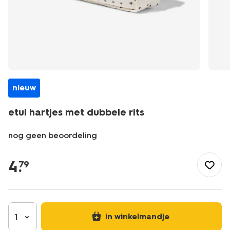
nieuw
etui hartjes met dubbele rits
nog geen beoordeling
/nl-
be/kantoor/schrijfwaren/etuis/etui-
4
.
79
hartjes-
met-
dubbele-
rits-
14504910.html
in winkelmandje
1