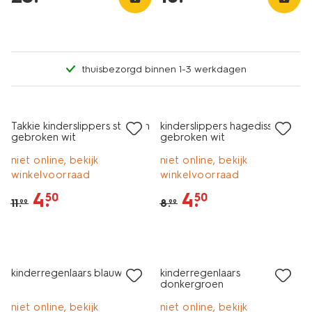
thuisbezorgd binnen 1-3 werkdagen
nu met korting
nu met korting
Takkie kinderslippers strepen
kinderslippers hagedissen
gebroken wit
gebroken wit
niet online, bekijk
niet online, bekijk
winkelvoorraad
winkelvoorraad
4
.
4
.
50
50
11
.
8
.
99
99
nu met korting
kinderregenlaars blauw
kinderregenlaars
donkergroen
niet online, bekijk
niet online, bekijk