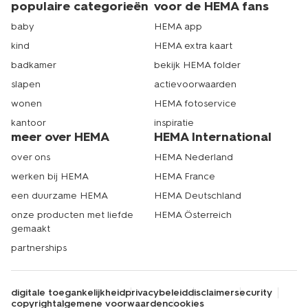
populaire categorieën
voor de HEMA fans
baby
HEMA app
kind
HEMA extra kaart
badkamer
bekijk HEMA folder
slapen
actievoorwaarden
wonen
HEMA fotoservice
kantoor
inspiratie
meer over HEMA
HEMA International
over ons
HEMA Nederland
werken bij HEMA
HEMA France
een duurzame HEMA
HEMA Deutschland
onze producten met liefde
HEMA Österreich
gemaakt
partnerships
digitale toegankelijkheid
privacybeleid
disclaimer
security
copyright
algemene voorwaarden
cookies