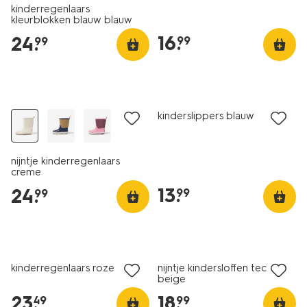
kinderregenlaars
kleurblokken blauw blauw
16
.
24
.
99
99
kinderslippers blauw
nijntje kinderregenlaars
creme
13
.
24
.
99
99
kinderregenlaars roze
nijntje kindersloffen teddy
beige
23
.
18
.
49
99