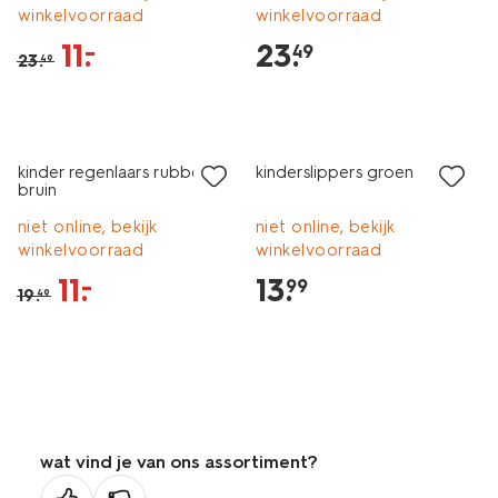
winkelvoorraad
winkelvoorraad
11
.
23
.
–
49
23
.
49
nu met korting
kinder regenlaars rubber
kinderslippers groen
bruin
niet online, bekijk
niet online, bekijk
winkelvoorraad
winkelvoorraad
11
.
13
.
–
99
19
.
49
wat vind je van ons assortiment?