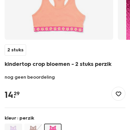
2 stuks
kindertop crop bloemen - 2 stuks perzik
nog geen beoordeling
/nl-
be/kind/kinderonder-
14
.
29
nachtmode/kinderondergoed/meisjesondergoed/kindertop-
crop-
bloemen-
-
kleur :
perzik
-2-
stuks-