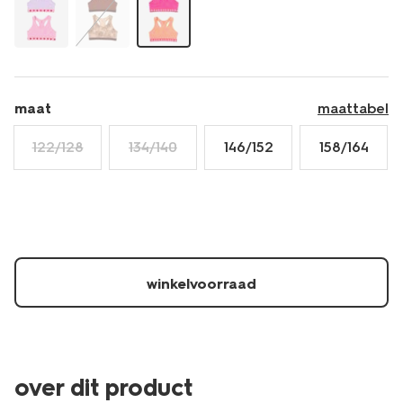
perzik-
19302160PEACH.html
maat
maattabel
122/128
134/140
146/152
158/164
winkelvoorraad
over dit product