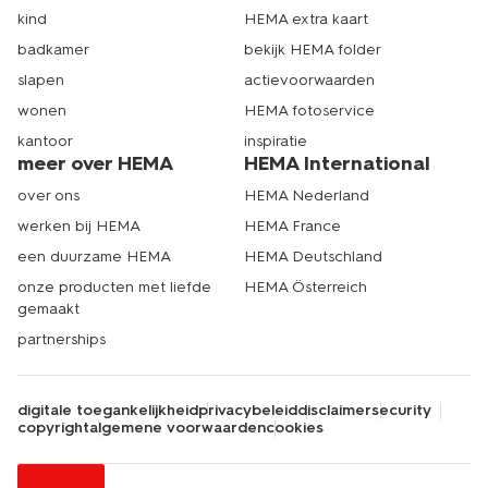
kind
HEMA extra kaart
badkamer
bekijk HEMA folder
slapen
actievoorwaarden
wonen
HEMA fotoservice
kantoor
inspiratie
meer over HEMA
HEMA International
over ons
HEMA Nederland
werken bij HEMA
HEMA France
een duurzame HEMA
HEMA Deutschland
onze producten met liefde
HEMA Österreich
gemaakt
partnerships
digitale toegankelijkheid
privacybeleid
disclaimer
security
copyright
algemene voorwaarden
cookies