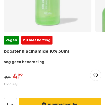
vegan
nu met korting
booster niacinamide 10% 30ml
nog geen beoordeling
/nl-
be/mooi-
4
.
99
9
.
99
verzorgd/verzorging/gezichtsverzorging/booster-
niacinamide-
€
166
.
33
/l
10%25-
30ml-
17870168.html
in winkelmandje
1