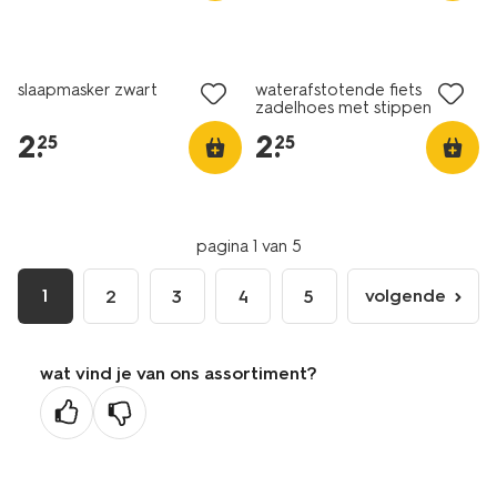
solden
solden
slaapmasker zwart
waterafstotende fiets
zadelhoes met stippen
2
.
2
.
25
25
pagina 1 van 5
1
volgende
2
3
4
5
volgende
pagina
wat vind je van ons assortiment?