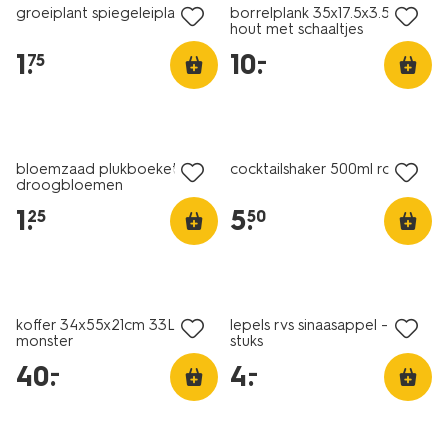
groeiplant spiegeleiplantje
borrelplank 35x17.5x3.5cm
hout met schaaltjes
1
.
10
.
–
75
solden
solden
bloemzaad plukboeket
cocktailshaker 500ml roze
droogbloemen
1
.
5
.
25
50
solden
solden
koffer 34x55x21cm 33L
lepels rvs sinaasappel - 3
monster
stuks
40
.
4
.
–
–