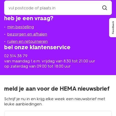
zoek
een
winkel
vind
heb je een vraag?
winkel
bij
Feedback
jou
mijn bestelling
in
de
bezorgen en afhalen
buurt
ruilen en retourneren
bel onze klantenservice
02 514 38 79
van maandag t.e.m. vrijdag van 8.30 tot 21.00 uur
op zaterdag van 09.00 tot 18.00 uur
meld je aan voor de HEMA nieuwsbrief
Schrijf je nu in en krijg elke week een nieuwsbrief met
leuke aanbiedingen.
e-