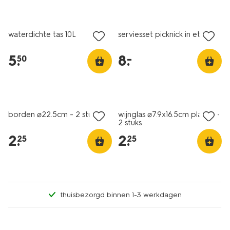
solden
solden
waterdichte tas 10L
serviesset picknick in etui
5
.
8
.
–
50
solden
solden
borden ⌀22.5cm - 2 stuks
wijnglas ⌀7.9x16.5cm plastic -
2 stuks
2
.
2
.
25
25
thuisbezorgd binnen 1-3 werkdagen
solden
solden