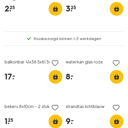
2
.
3
.
25
25
thuisbezorgd binnen 1-3 werkdagen
solden
solden
balkonbar 41x36.5x61.5cm
waterkan glas roze
17
.
8
.
–
–
solden
solden
bekers 8x10cm - 2 stuks
strandtas lichtblauw
1
.
9
.
–
25