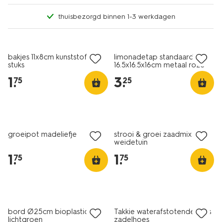
thuisbezorgd binnen 1-3 werkdagen
solden
solden
bakjes 11x8cm kunststof - 2
limonadetap standaard
stuks
16.5x16.5x16cm metaal roze
1
.
3
.
75
25
solden
solden
groeipot madeliefje
strooi & groei zaadmix
weidetuin
1
.
1
.
75
75
solden
solden
bord Ø25cm bioplastic
Takkie waterafstotende fiets
lichtgroen
zadelhoes