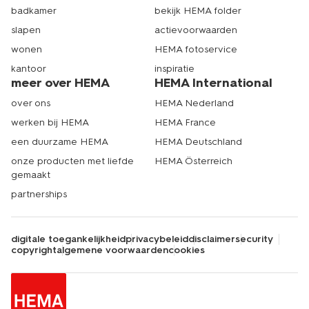
badkamer
bekijk HEMA folder
slapen
actievoorwaarden
wonen
HEMA fotoservice
kantoor
inspiratie
meer over HEMA
HEMA International
over ons
HEMA Nederland
werken bij HEMA
HEMA France
een duurzame HEMA
HEMA Deutschland
onze producten met liefde
HEMA Österreich
gemaakt
partnerships
digitale toegankelijkheid
privacybeleid
disclaimer
security
copyright
algemene voorwaarden
cookies