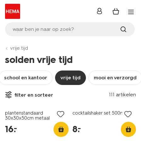
inloggen
waar ben je naar op zoek?
vrije tijd
solden vrije tijd
school en kantoor
vrije tijd
mooi en verzorgd
111 artikelen
filter en sorteer
solden
solden
plantenstandaard
cocktailshaker set 500ml rvs
30x30x50cm metaal
16
.
8
.
–
–