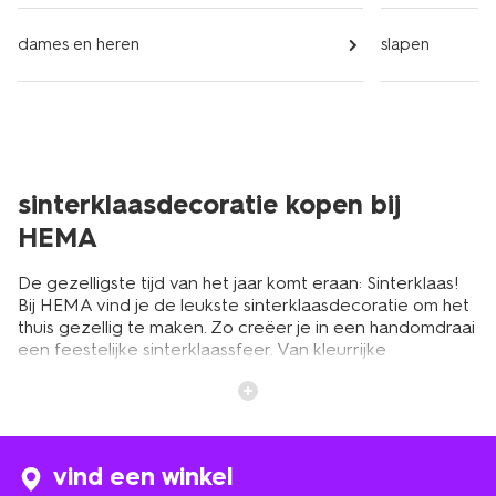
dames en heren
slapen
sinterklaasdecoratie kopen bij
HEMA
De gezelligste tijd van het jaar komt eraan: Sinterklaas!
Bij HEMA vind je de leukste sinterklaasdecoratie om het
thuis gezellig te maken. Zo creëer je in een handomdraai
een feestelijke sinterklaassfeer. Van kleurrijke
sintslingers tot vrolijke pietjes: bij HEMA vind je alles voor
een geslaagd sinterklaasfeest. Onze versiering voor
sinterklaas is onmisbaar in deze periode en maakt het
extra gezellig tijdens de donkere dagen. Laat de
kinderen meehelpen met het ophangen van de sint en
vind een winkel
piet decoratie en maak er een leuk familiemoment van.