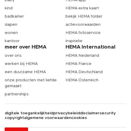
kind
HEMA extra kaart
badkamer
bekijk HEMA folder
slapen
actievoorwaarden
wonen
HEMA fotoservice
kantoor
inspiratie
meer over HEMA
HEMA International
over ons
HEMA Nederland
werken bij HEMA
HEMA France
een duurzame HEMA
HEMA Deutschland
onze producten met liefde
HEMA Österreich
gemaakt
partnerships
digitale toegankelijkheid
privacybeleid
disclaimer
security
copyright
algemene voorwaarden
cookies