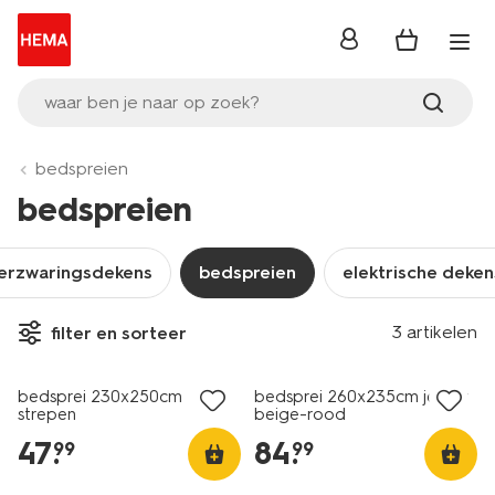
inloggen
waar ben je naar op zoek?
bedspreien
bedspreien
erzwaringsdekens
bedspreien
elektrische deken
3 artikelen
filter en sorteer
bedsprei 230x250cm
bedsprei 260x235cm jersey
strepen
beige-rood
47
.
84
.
99
99