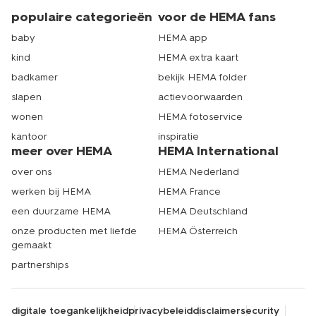
populaire categorieën
voor de HEMA fans
baby
HEMA app
kind
HEMA extra kaart
badkamer
bekijk HEMA folder
slapen
actievoorwaarden
wonen
HEMA fotoservice
kantoor
inspiratie
meer over HEMA
HEMA International
over ons
HEMA Nederland
werken bij HEMA
HEMA France
een duurzame HEMA
HEMA Deutschland
onze producten met liefde
HEMA Österreich
gemaakt
partnerships
digitale toegankelijkheid
privacybeleid
disclaimer
security