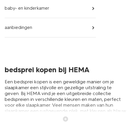
baby- en kinderkamer
aanbiedingen
bedsprei kopen bij HEMA
Een bedsprei kopen is een geweldige manier om je
slaapkamer een stijlvolle en gezellige uitstraling te
geven. Bij HEMA vind je een uitgebreide collectie
bedspreien in verschillende kleuren en maten, perfect
voor elke slaapkamer. Veel mensen maken van hun
slaapkamer een rustgevende plek, met kleuren als blauw
of groen bijvoorbeeld. Een bedsprei in zo’n rustige kleur
zorgt direct voor een fijne sfeer zodat je heerlijk kunt
ontspannen. Onze bedspreien zijn niet alleen mooi, maar