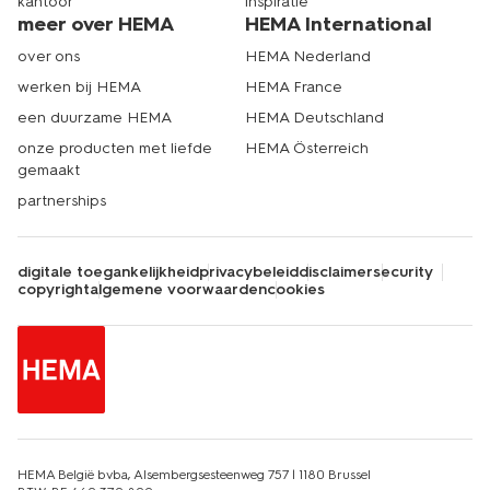
kantoor
inspiratie
meer over HEMA
HEMA International
over ons
HEMA Nederland
werken bij HEMA
HEMA France
een duurzame HEMA
HEMA Deutschland
onze producten met liefde
HEMA Österreich
gemaakt
partnerships
digitale toegankelijkheid
privacybeleid
disclaimer
security
copyright
algemene voorwaarden
cookies
HEMA België bvba, Alsembergsesteenweg 757 | 1180 Brussel