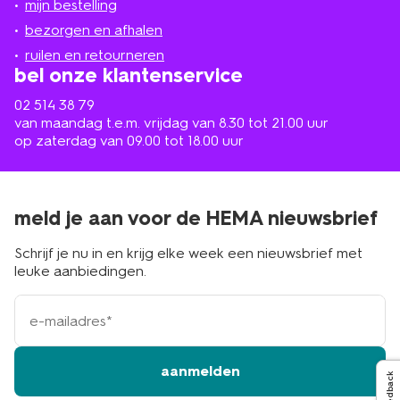
mijn bestelling
in
de
bezorgen en afhalen
buurt
ruilen en retourneren
bel onze klantenservice
02 514 38 79
van maandag t.e.m. vrijdag van 8.30 tot 21.00 uur
op zaterdag van 09.00 tot 18.00 uur
meld je aan voor de HEMA nieuwsbrief
Schrijf je nu in en krijg elke week een nieuwsbrief met
leuke aanbiedingen.
e-
mailadres
aanmelden
Feedback