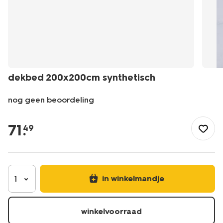
dekbed 200x200cm synthetisch
nog geen beoordeling
/nl-
be/slapen/beddengoed/dekbed-
71
.
49
200x200cm-
synthetisch-
5500106.html
in winkelmandje
1
winkelvoorraad