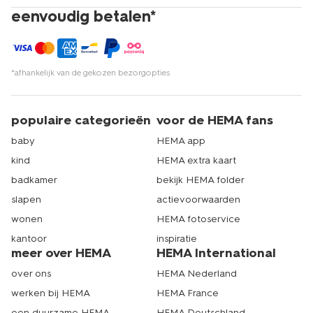
eenvoudig betalen*
*afhankelijk van de gekozen bezorgopties
populaire categorieën
voor de HEMA fans
baby
HEMA app
kind
HEMA extra kaart
badkamer
bekijk HEMA folder
slapen
actievoorwaarden
wonen
HEMA fotoservice
kantoor
inspiratie
meer over HEMA
HEMA International
over ons
HEMA Nederland
werken bij HEMA
HEMA France
een duurzame HEMA
HEMA Deutschland