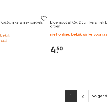
x6.6cm keramiek spikkels
bloempot ⌀17.5x12.5cm keramiek 
groen
niet online, bekijk winkelvoorra
 bekijk
raad
4
.
50
1
volgen
2
vo
pa