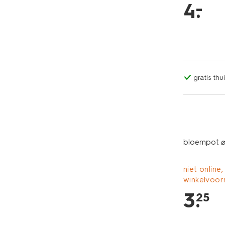
–
4
.
gratis th
bloempot ⌀
niet online,
winkelvoor
3
.
25