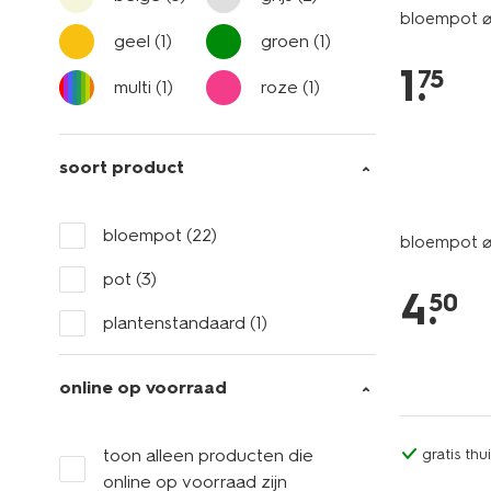
bloempot ⌀
geel
(1)
groen
(1)
1
.
75
multi
(1)
roze
(1)
soort product
bloempot
(22)
bloempot ⌀
pot
(3)
4
.
50
plantenstandaard
(1)
online op voorraad
toon alleen producten die
gratis th
online op voorraad zijn