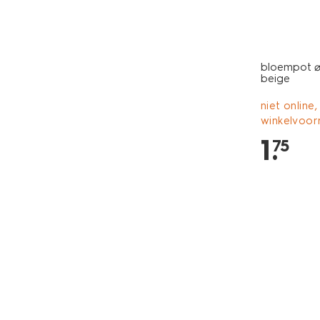
bloempot ⌀7
beige
niet online,
winkelvoor
1
.
75