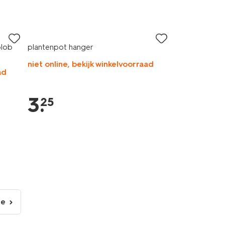
blob
plantenpot hanger
niet online, bekijk winkelvoorraad
ad
3
.
25
de
lgende
gina