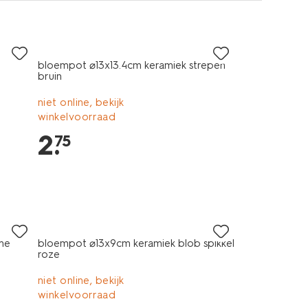
bloempot ⌀13x13.4cm keramiek strepen
bruin
niet online, bekijk
winkelvoorraad
2
.
75
me
bloempot ⌀13x9cm keramiek blob spikkel
roze
niet online, bekijk
winkelvoorraad