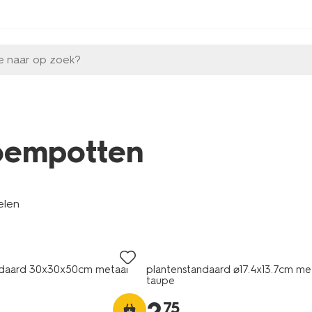
e naar op zoek?
oempotten
elen
ndaard 30x30x50cm metaal
plantenstandaard ⌀17.4x13.7cm me
taupe
75