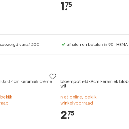
1
.
75
uisbezorgd vanaf 30€
afhalen en betalen in 90+ HEMA 
10x10.4cm keramiek crème
bloempot ⌀13x9cm keramiek blob 
wit
 bekijk
niet online, bekijk
raad
winkelvoorraad
2
.
75