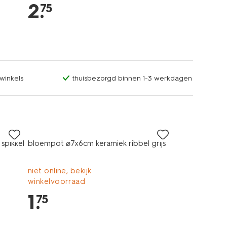
2
.
75
winkels
thuisbezorgd binnen 1-3 werkdagen
spikkel
bloempot ⌀7x6cm keramiek ribbel grijs
niet online, bekijk
winkelvoorraad
1
.
75