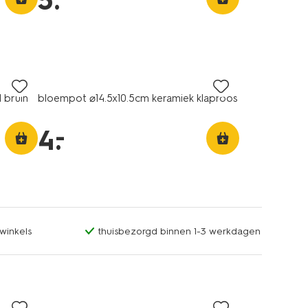
5
.
 bruin
bloempot ⌀14.5x10.5cm keramiek klaproos
–
4
.
winkels
thuisbezorgd binnen 1-3 werkdagen