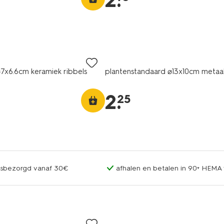
2
.
x6.6cm keramiek ribbels
plantenstandaard ⌀13x10cm metaal
2
.
25
uisbezorgd vanaf 30€
afhalen en betalen in 90+ HEMA 