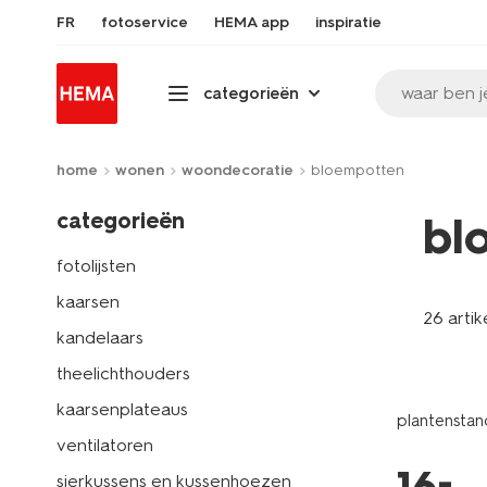
FR
fotoservice
HEMA app
inspiratie
waar ben j
categorieën
home
wonen
woondecoratie
bloempotten
categorieën
bl
fotolijsten
kaarsen
26 artik
kandelaars
theelichthouders
kaarsenplateaus
plantensta
ventilatoren
–
sierkussens en kussenhoezen