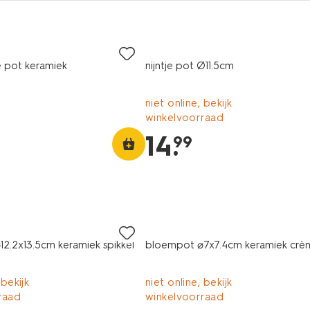
 pot keramiek
nijntje pot Ø11.5cm
niet online, bekijk
winkelvoorraad
14
.
99
2.2x13.5cm keramiek spikkel
bloempot ⌀7x7.4cm keramiek crè
 bekijk
niet online, bekijk
raad
winkelvoorraad