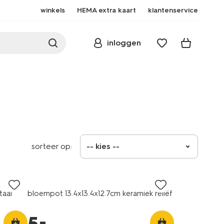
winkels
HEMA extra kaart
klantenservice
inloggen
sorteer op:
-- kies --
taal
bloempot 13.4x13.4x12.7cm keramiek reliëf
–