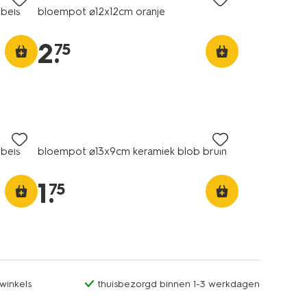
bels
bloempot ⌀12x12cm oranje
2
.
75
bels
bloempot ⌀13x9cm keramiek blob bruin
1
.
75
winkels
thuisbezorgd binnen 1-3 werkdagen