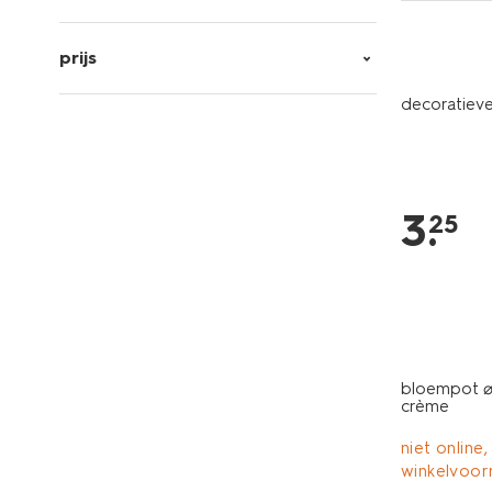
prijs
decoratieve
3
.
25
bloempot ⌀1
crème
niet online,
winkelvoor