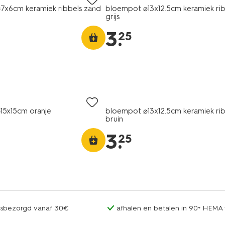
7x6cm keramiek ribbels zand
bloempot ⌀13x12.5cm keramiek rib
grijs
3
.
25
15x15cm oranje
bloempot ⌀13x12.5cm keramiek rib
bruin
3
.
25
uisbezorgd vanaf 30€
afhalen en betalen in 90+ HEMA 