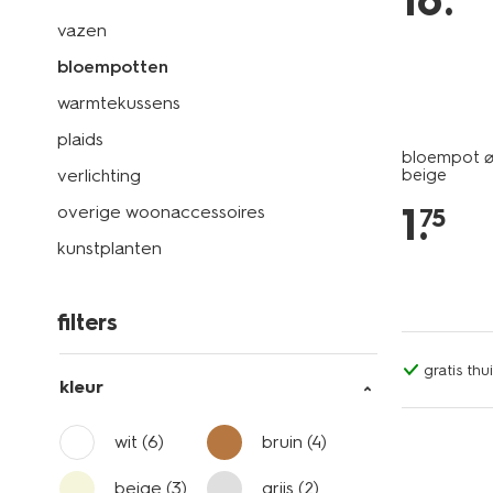
16
.
vazen
bloempotten
warmtekussens
plaids
bloempot ⌀7
verlichting
beige
1
.
overige woonaccessoires
75
kunstplanten
filters
gratis th
kleur
wit
(6)
bruin
(4)
beige
(3)
grijs
(2)