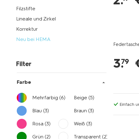
2
.
Filzstifte
Lineale und Zirkel
Korrektur
Neu bei HEMA
Federtasche
3
.
79
Filter
Farbe
Mehrfarbig
(6)
Beige
(5)
Einfach u
Blau
(3)
Braun
(3)
Rosa
(3)
Weiß
(3)
Grün
(2)
Transparent
(2)