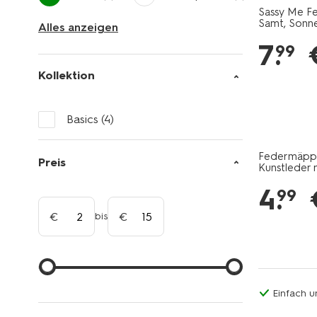
Sassy Me Fe
Samt, Sonn
Alles anzeigen
7
.
99
Kollektion
Basics
(4)
Federmäppch
Preis
Kunstleder 
4
.
99
bis
Einfach u