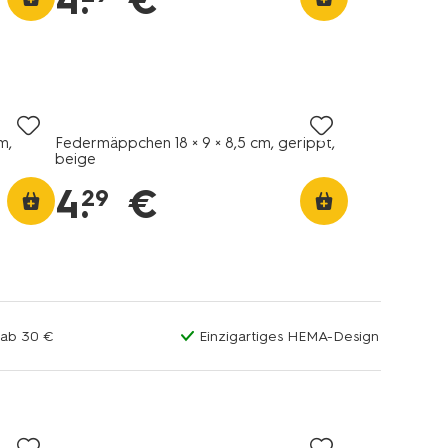
4
.
€
m,
Federmäppchen 18 × 9 × 8,5 cm, gerippt,
beige
4
.
€
29
 ab 30 €
Einzigartiges HEMA-Design