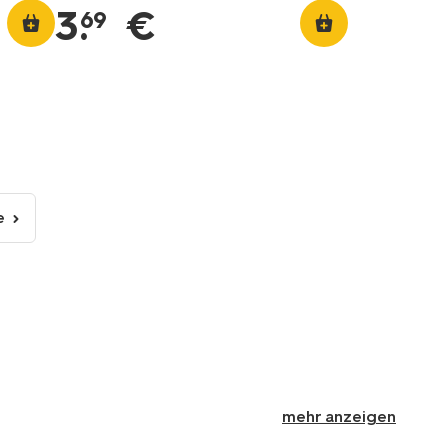
3
.
€
69
e
chste
ite
mehr anzeigen