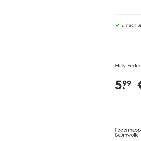
Einfach u
Miffy-Feder
5
.
99
Federmäppch
Baumwolle