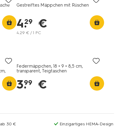
asche
Gestreiftes Mäppchen mit Rüschen
4
.
€
29
4
.
29
€ / 1 PC
Federmäppchen, 18 × 9 × 8,5 cm,
cm,
transparent, Teigtaschen
3
.
€
99
 ab 30 €
Einzigartiges HEMA-Design