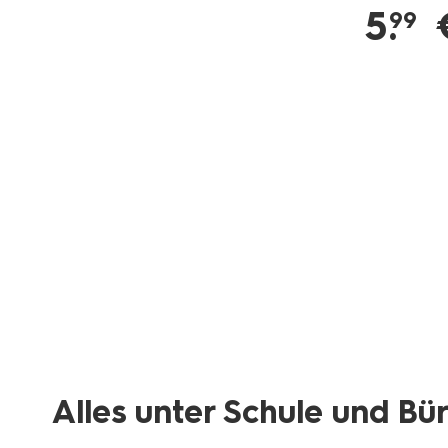
5
.
99
Alles unter Schule und Bü