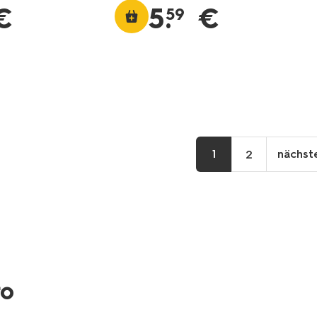
€
5
.
€
59
1
nächst
2
nä
Se
ro