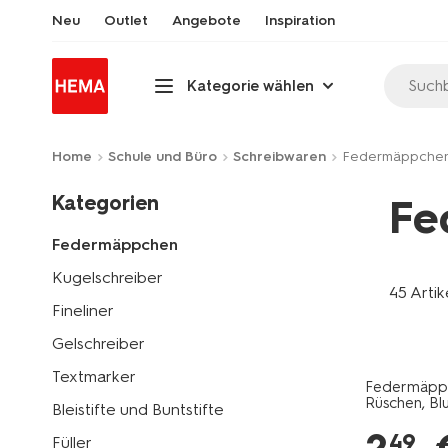
Neu
Outlet
Angebote
Inspiration
Suchb
Kategorie wählen
Home
Schule und Büro
Schreibwaren
Federmäppche
Kategorien
Fe
Federmäppchen
Kugelschreiber
45 Artik
Fineliner
Gelschreiber
Textmarker
Federmäppche
Rüschen, B
Bleistifte und Buntstifte
49
Füller