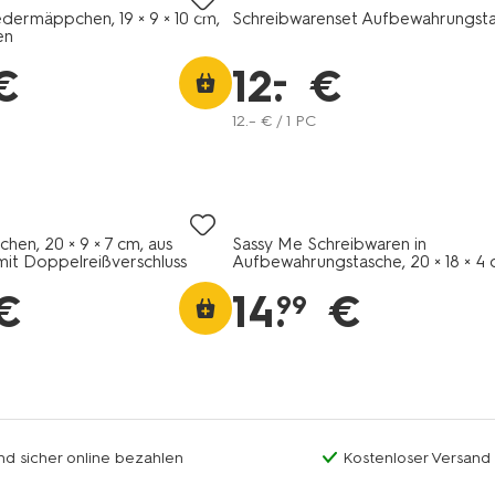
dermäppchen, 19 × 9 × 10 cm,
Schreibwarenset Aufbewahrungst
en
–
€
12
.
€
12
.
–
€ / 1 PC
en, 20 × 9 × 7 cm, aus
Sassy Me Schreibwaren in
mit Doppelreißverschluss
Aufbewahrungstasche, 20 × 18 × 4 
Samt
€
14
.
€
99
nd sicher online bezahlen
Kostenloser Versand