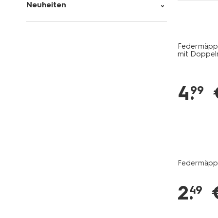
Neuheiten
Federmäppch
mit Doppelr
4
.
99
Federmäppch
2
.
49