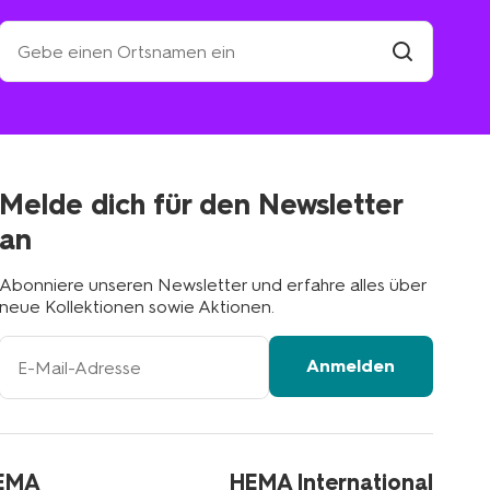
Suche
eine
HEMA-
Filiale
suchen
Filiale
in
deiner
Nähe
Melde dich für den Newsletter
an
Abonniere unseren Newsletter und erfahre alles über
neue Kollektionen sowie Aktionen.
Ihre
Anmelden
E-
Mail-
Adresse
HEMA
HEMA International