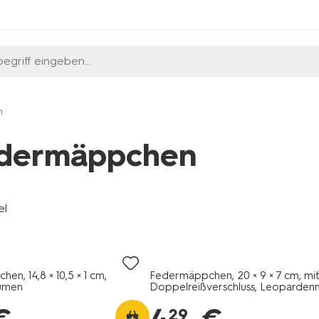
egriff eingeben...
n
dermäppchen
el
n, 14,8 × 10,5 × 1 cm,
Federmäppchen, 20 × 9 × 7 cm, mi
lumen
Doppelreißverschluss, Leoparden
29