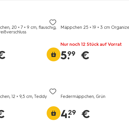
en, 20 × 7 × 9 cm, flauschig,
Mäppchen 25 × 19 × 3 cm Organize
eißverschluss
Nur noch 12 Stück auf Vorrat
€
5
.
€
99
en, 12 × 9,5 cm, Teddy
Federmäppchen, Grün
€
4
.
€
29