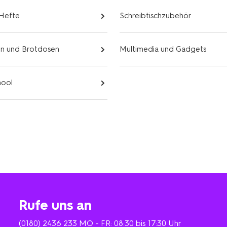
 Hefte
Schreibtischzubehör
en und Brotdosen
Multimedia und Gadgets
hool
Rufe uns an
(0180) 2436 233
MO - FR: 08:30 bis 17:30 Uhr