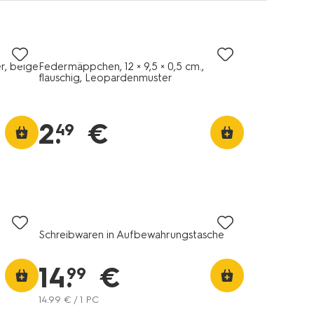
r, beige
Federmäppchen, 12 × 9,5 × 0,5 cm.,
flauschig, Leopardenmuster
2
.
€
49
Schreibwaren in Aufbewahrungstasche
14
.
€
99
14
.
99
€ / 1 PC