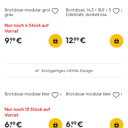
Brotdose modular groß,
Brotdose, 14,3 × 18,9 × 5,8 cm,
grau
Edelstahl, dunkelrosa
Nur noch 4 Stück auf
Vorrat
12
.
€
9
.
€
99
99
Einzigartiges HEMA-Design
Brotdose modular klein, grau
Brotdose modular klein, blau
Nur noch 13 Stück auf
Vorrat
6
.
€
6
.
€
99
99