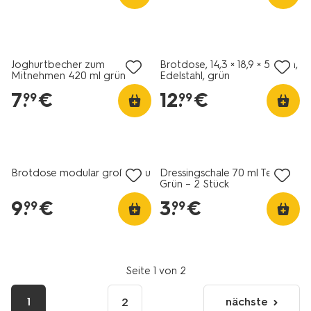
Joghurtbecher zum
Brotdose, 14,3 × 18,9 × 5,8 cm,
Mitnehmen 420 ml grün
Edelstahl, grün
7
.
€
12
.
€
99
99
Brotdose modular groß, blau
Dressingschale 70 ml Terra
Grün – 2 Stück
9
.
€
3
.
€
99
99
Seite 1 von 2
1
nächste
2
nächste