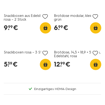
Snackboxen aus Edelstahl,
Brotdose modular, klein,
rosa – 2 Stück
grün
9
.
€
6
.
€
99
99
Snackboxen rosa – 3 Stück
Brotdose, 14,3 × 18,9 × 5,8 cm,
Edelstahl, rosa
5
.
€
12
.
€
39
99
Einzigartiges HEMA-Design