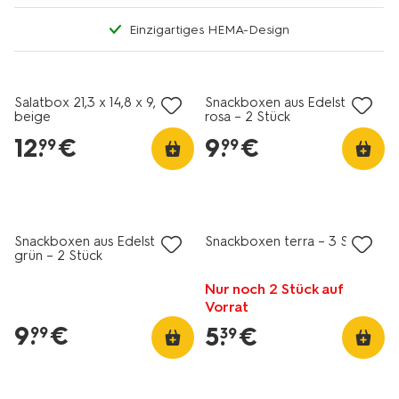
Einzigartiges HEMA-Design
Salatbox 21,3 x 14,8 x 9,3 cm
Snackboxen aus Edelstahl
beige
rosa – 2 Stück
12
.
€
9
.
€
99
99
Snackboxen aus Edelstahl
Snackboxen terra – 3 Stück
grün – 2 Stück
Nur noch 2 Stück auf
Vorrat
9
.
€
5
.
€
99
39