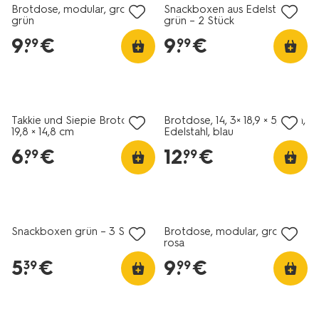
Brotdose, modular, groß,
Snackboxen aus Edelstahl
grün
grün – 2 Stück
9
.
€
9
.
€
99
99
Takkie und Siepie Brotdose
Brotdose, 14, 3× 18,9 × 5,8 cm,
19,8 × 14,8 cm
Edelstahl, blau
6
.
€
12
.
€
99
99
Snackboxen grün – 3 Stück
Brotdose, modular, groß,
rosa
5
.
€
9
.
€
39
99