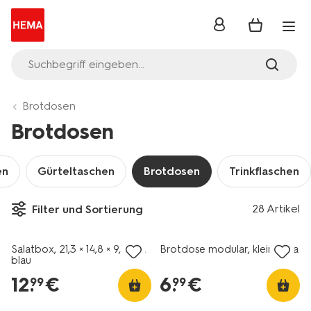
Anmelden
Suchbegriff eingeben...
Brotdosen
Brotdosen
en
Gürteltaschen
Brotdosen
Trinkflaschen
28 Artikel
Filter und Sortierung
Salatbox, 21,3 × 14,8 × 9,3 cm,
Brotdose modular, klein, rosa
blau
12
.
€
6
.
€
99
99