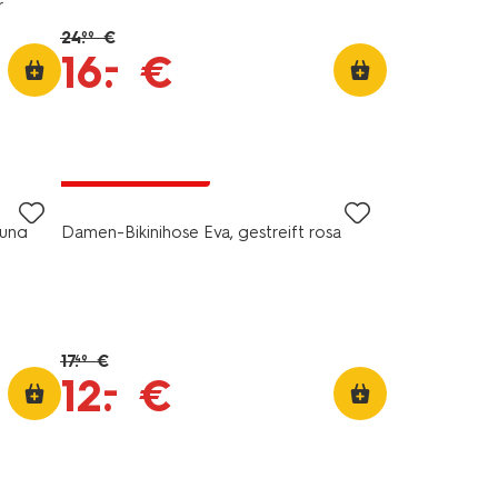
r
24
.
€
99
–
16
.
€
jetzt mit Rabatt
bund
Damen-Bikinihose Eva, gestreift rosa
17
.
€
49
–
12
.
€