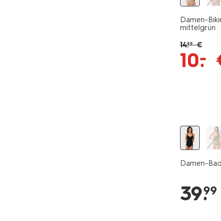
Damen-Bikini
mittelgrün
14
.
€
99
–
10
.
Damen-Bade
39
.
99