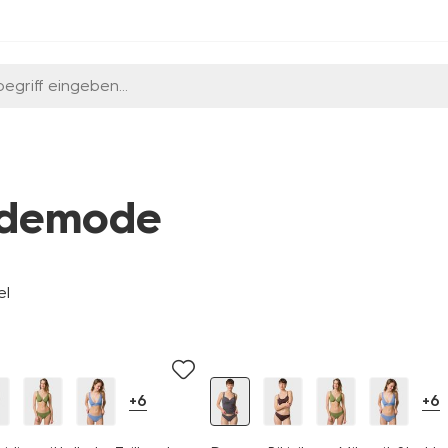
egriff eingeben...
demode
el
+6
+6