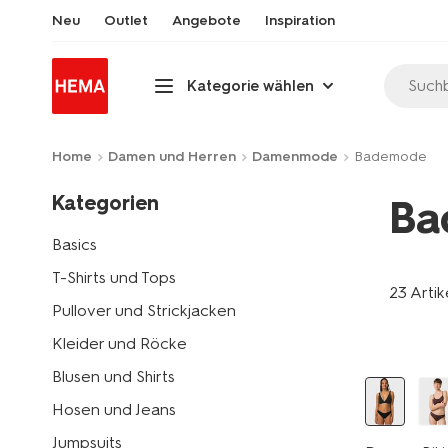
Neu
Outlet
Angebote
Inspiration
Suchb
Kategorie wählen
Home
Damen und Herren
Damenmode
Bademode
Kategorien
Ba
Basics
T-Shirts und Tops
23 Artik
Pullover und Strickjacken
Kleider und Röcke
Blusen und Shirts
Hosen und Jeans
Jumpsuits