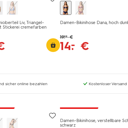
oberteil Liv, Triangel-
Damen-Bikinihose Dana, hoch dun
it Stickerei cremefarben
19
.
€
99
–
€
14
.
€
nd sicher online bezahlen
Kostenloser Versand
Rabatt
jetzt mit Rabatt
Damen-Bikinihose, verstellbare Sch
schwarz