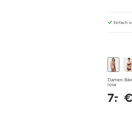
Einfach u
Damen-Bikin
rosa
–
7
.