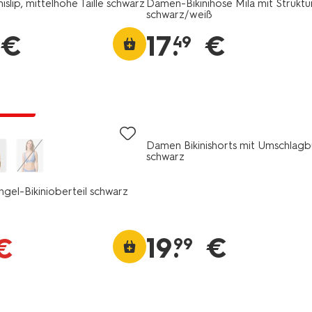
slip, mittelhohe Taille schwarz
Damen-Bikinihose Mila mit Struktu
schwarz/weiß
€
17
.
€
49
Rabatt
Damen Bikinishorts mit Umschlag
schwarz
gel-Bikinioberteil schwarz
19
.
€
€
99