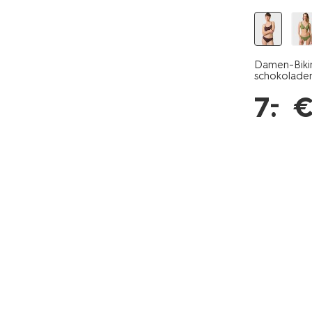
Damen-Bikin
schokolade
–
7
.