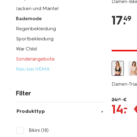
Damen-Bikini
Jacken und Mäntel
17
.
49
Bademode
Regenbekleidung
Sportbekleidung
jetzt mit 
War Child
Sonderangebote
Neu bei HEMA
Damen-Trian
Filter
24
.
€
49
–
14
.
Produkttyp
Bikini
(18)