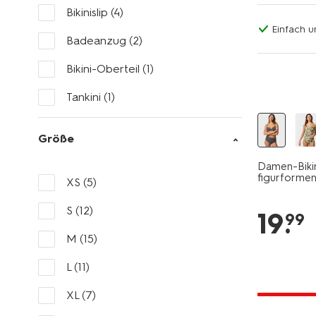
Bikinislip
(4)
Einfach u
Badeanzug
(2)
Bikini-Oberteil
(1)
Tankini
(1)
Größe
Damen-Biki
figurformen
XS
(5)
S
(12)
19
.
99
M
(15)
L
(11)
jetzt mit 
XL
(7)