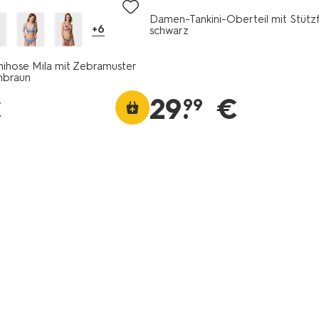
Damen-Tankini-Oberteil mit Stütz
+6
schwarz
ihose Mila mit Zebramuster
nbraun
29
.
€
€
99