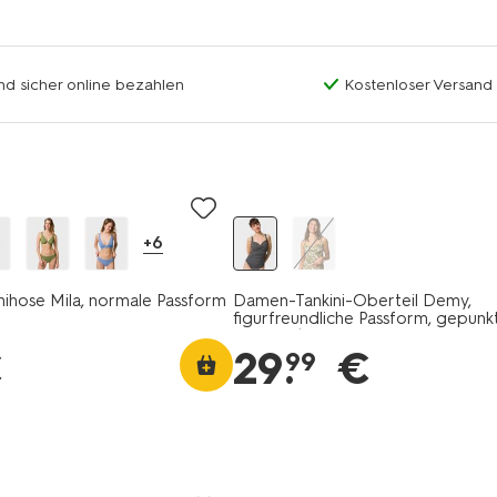
nd sicher online bezahlen
Kostenloser Versand
+6
ihose Mila, normale Passform
Damen-Tankini-Oberteil Demy,
figurfreundliche Passform, gepunk
schwarz/weiß
€
29
.
€
99