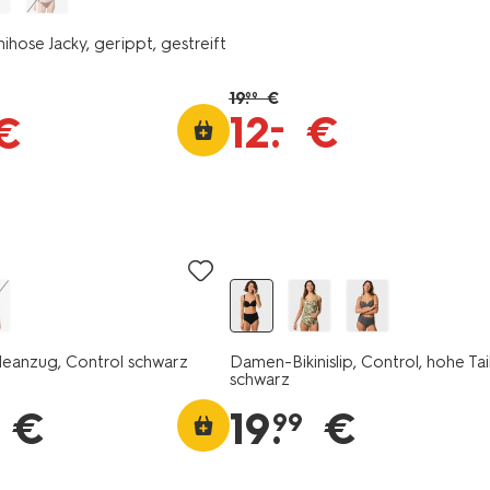
hose Jacky, gerippt, gestreift
19
.
€
99
–
12
.
€
€
anzug, Control schwarz
Damen-Bikinislip, Control, hohe Tai
schwarz
€
19
.
€
99