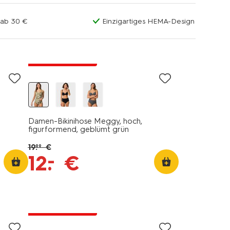
 ab 30 €
Einzigartiges HEMA-Design
jetzt mit Rabatt
Damen-Bikinihose Meggy, hoch,
figurformend, geblümt grün
19
.
€
99
–
12
.
€
jetzt mit Rabatt