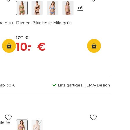
+6
kelblau
Damen-Bikinihose Mila grün
17
.
€
49
–
10
.
€
 ab 30 €
Einzigartiges HEMA-Design
leife