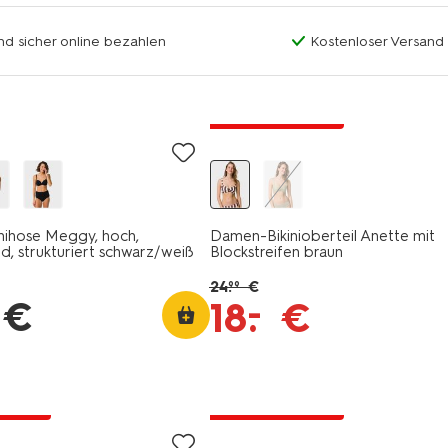
nd sicher online bezahlen
Kostenloser Versand
jetzt mit Rabatt
nihose Meggy, hoch,
Damen-Bikinioberteil Anette mit
d, strukturiert schwarz/weiß
Blockstreifen braun
24
.
€
99
€
–
18
.
€
Rabatt
jetzt mit Rabatt