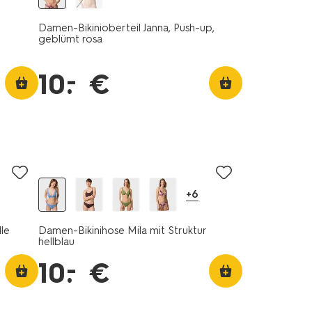
Damen-Bikinioberteil Janna, Push-up,
geblümt rosa
–
10
.
€
+6
lle
Damen-Bikinihose Mila mit Struktur
hellblau
–
10
.
€