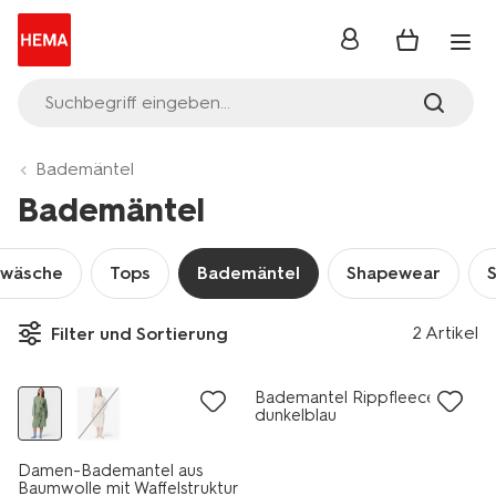
Anmelden
Suchbegriff eingeben...
Bademäntel
Bademäntel
twäsche
Tops
Bademäntel
Shapewear
2 Artikel
Filter und Sortierung
jetzt mit Rabatt
Bademantel Rippfleece
dunkelblau
Damen-Bademantel aus
Baumwolle mit Waffelstruktur