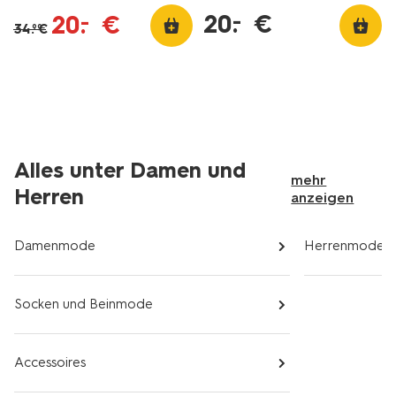
grün
20
.
€
–
20
.
€
–
34
.
€
99
Alles unter Damen und
mehr
Herren
anzeigen
Damenmode
Herrenmode
Socken und Beinmode
Accessoires