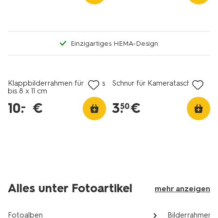
Einzigartiges HEMA-Design
Klappbilderrahmen für Fotos
Schnur für Kameratasche
bis 8 x 11 cm
10
.
€
3
.
€
–
50
Alles unter Fotoartikel
mehr anzeigen
Fotoalben
Bilderrahmen