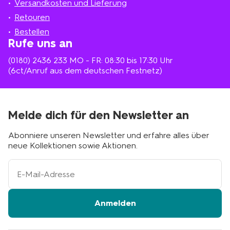
Versandkosten und Lieferung
deiner
Nähe
Retouren
Bestellen
Rufe uns an
(0180) 2436 233
MO - FR: 08:30 bis 17:30 Uhr
(6ct/Anruf aus dem deutschen Festnetz)
Melde dich für den Newsletter an
Abonniere unseren Newsletter und erfahre alles über
neue Kollektionen sowie Aktionen.
Ihre
E-
Mail-
Adresse
Anmelden