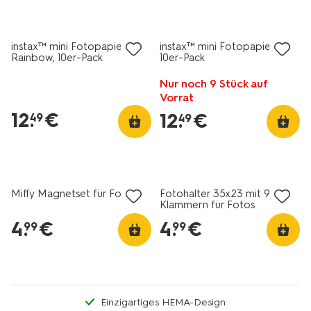
instax™ mini Fotopapier,
instax™ mini Fotopapier, lila,
Rainbow, 10er-Pack
10er-Pack
Nur noch 9 Stück auf
Vorrat
12
.
€
12
.
€
49
49
Miffy Magnetset für Fotos
Fotohalter 35x23 mit 9
Klammern für Fotos
4
.
€
4
.
€
99
99
Einzigartiges HEMA-Design