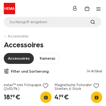
Anmelden
Suchbegriff eingeben...
Accessoires
Accessoires
Accessoires
Kameras
14 Artikel
Filter und Sortierung
instax™ mini Fotopapier
Magnetische Fotorahmen,
(2x10/Pk.)
Streifen, 6 Stück
18
.
€
4
.
€
99
99