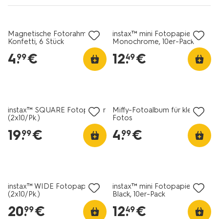
Magnetische Fotorahmen,
instax™ mini Fotopapier,
Konfetti, 6 Stück
Monochrome, 10er-Pack
4
.
€
12
.
€
99
49
instax™ SQUARE Fotopapier
Miffy-Fotoalbum für kleine
(2x10/Pk.)
Fotos
19
.
€
4
.
€
99
99
instax™ WIDE Fotopapier
instax™ mini Fotopapier,
(2x10/Pk.)
Black, 10er-Pack
20
.
€
12
.
€
99
49