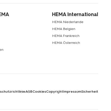
HEMA
HEMA International
HEMA Niederlande
HEMA Belgien
HEMA Frankreich
HEMA Österreich
en
chutzrichtlinie
AGB
Cookies
Copyright
Impressum
Sicherheit