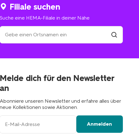
Filiale suchen
Suche eine HEMA-Filiale in deiner Nähe
Suche
eine
HEMA-
Filiale
suchen
Filiale
in
deiner
Nähe
Melde dich für den Newsletter
an
Abonniere unseren Newsletter und erfahre alles über
neue Kollektionen sowie Aktionen.
Ihre
Anmelden
E-
Mail-
Adresse