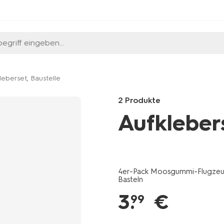
egriff eingeben...
leberset, Baustelle
2 Produkte
Aufklebers
Products
/de-
de/hobby-
4er-Pack Moosgummi-Flugze
freizeit/handarbeiten-
Basteln
basteln/basteln/aufkleber-
3
.
€
mit-
99
wackelaugen-
15970017.html