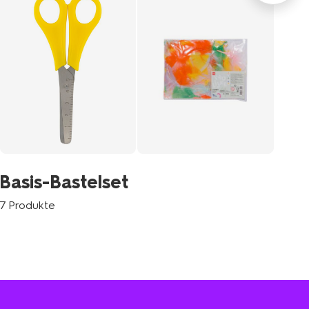
Ba
Basis-Bastelset
2 P
7 Produkte