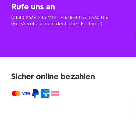
Rufe uns an
(0180) 2436 233
MO - FR: 08:30 bis 17:30 Uhr
(6ct/Anruf aus dem deutschen Festnetz)
Sicher online bezahlen