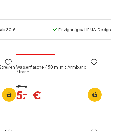
 ab 30 €
Einzigartiges HEMA-Design
jetzt mit Rabatt
Streifen
Wasserflasche 450 ml mit Armband,
Strand
7
.
€
99
–
5
.
€