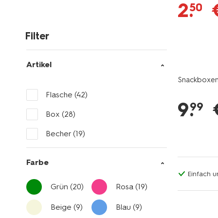
2
.
50
Filter
Artikel
Snackboxen 
Flasche
(42)
9
.
99
Box
(28)
Becher
(19)
Farbe
Einfach u
Grün
(20)
Rosa
(19)
Beige
(9)
Blau
(9)