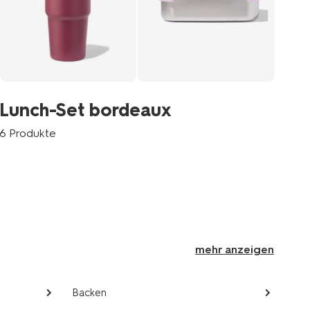
L
Lunch-Set bordeaux
8 P
6 Produkte
mehr anzeigen
Backen