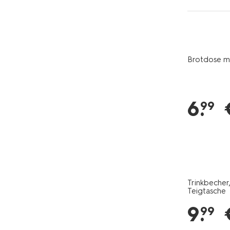
Brotdose mo
6
.
99
Trinkbecher,
Teigtasche
9
.
99