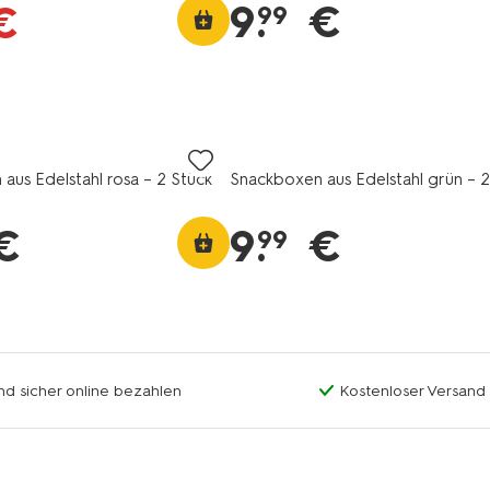
9
.
€
€
99
aus Edelstahl rosa – 2 Stück
Snackboxen aus Edelstahl grün – 2
€
9
.
€
99
nd sicher online bezahlen
Kostenloser Versand