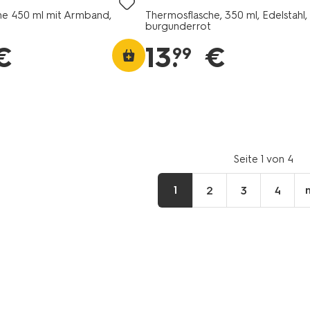
he 450 ml mit Armband,
Thermosflasche, 350 ml, Edelstahl,
burgunderrot
€
13
.
€
99
Seite 1 von 4
1
2
3
4