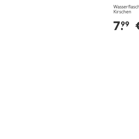
Wasserflasc
Kirschen
7
.
99