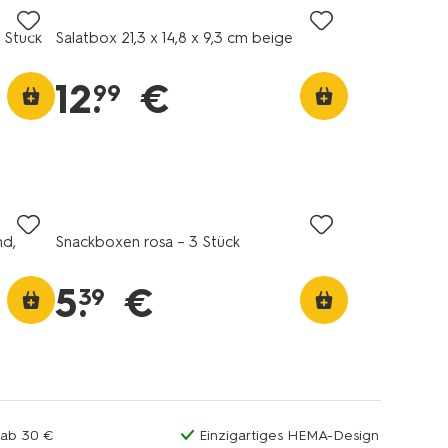
 Stück
Salatbox 21,3 x 14,8 x 9,3 cm beige
12
.
€
99
nd,
Snackboxen rosa – 3 Stück
5
.
€
39
 ab 30 €
Einzigartiges HEMA-Design