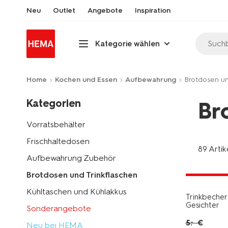
Neu
Outlet
Angebote
Inspiration
Suchb
Kategorie wählen
Home
Kochen und Essen
Aufbewahrung
Brotdosen un
Kategorien
Br
Vorratsbehälter
Frischhaltedosen
89 Artik
Aufbewahrung Zubehör
jetzt mit 
Brotdosen und Trinkflaschen
Kühltaschen und Kühlakkus
Trinkbecher
Gesichter
Sonderangebote
5
.
€
–
Neu bei HEMA