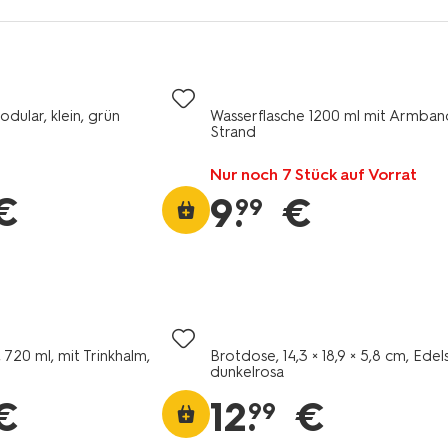
dular, klein, grün
Wasserflasche 1200 ml mit Armban
Strand
Nur noch 7 Stück auf Vorrat
€
9
.
€
99
 720 ml, mit Trinkhalm,
Brotdose, 14,3 × 18,9 × 5,8 cm, Edels
dunkelrosa
€
12
.
€
99