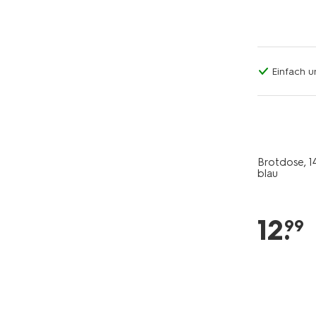
Einfach u
Brotdose, 14,
blau
12
.
99