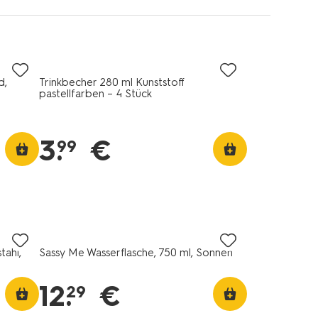
d,
Trinkbecher 280 ml Kunststoff
pastellfarben – 4 Stück
3
.
€
99
tahl,
Sassy Me Wasserflasche, 750 ml, Sonnen
12
.
€
29