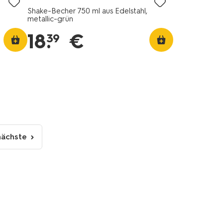
Shake-Becher 750 ml aus Edelstahl,
metallic-grün
18
.
€
39
nächste
nächste
Seite