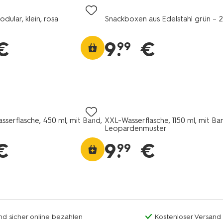
ular, klein, rosa
Snackboxen aus Edelstahl grün – 2
€
9
.
€
99
sserflasche, 450 ml, mit Band,
XXL-Wasserflasche, 1150 ml, mit Ba
Leopardenmuster
€
9
.
€
99
nd sicher online bezahlen
Kostenloser Versand