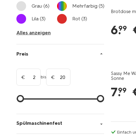
Grau
(6)
Mehrfarbig
(5)
Brotdose mod
Lila
(3)
Rot
(3)
6
.
99
Alles anzeigen
Preis
Sassy Me Wa
bis
Sonne
7
.
99
Spülmaschinenfest
Einfach u