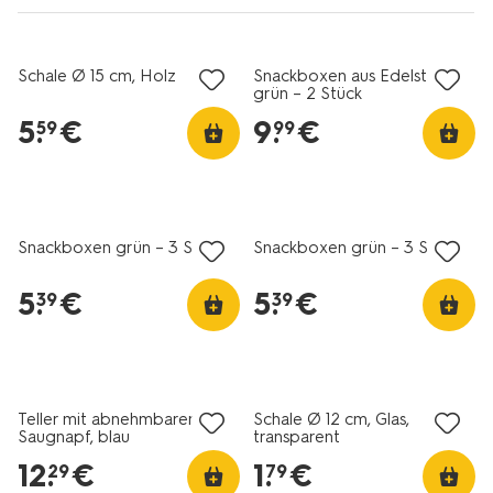
Schale Ø 15 cm, Holz
Snackboxen aus Edelstahl
grün – 2 Stück
5
.
€
9
.
€
59
99
Snackboxen grün – 3 Stück
Snackboxen grün – 3 Stück
5
.
€
5
.
€
39
39
Teller mit abnehmbarem
Schale Ø 12 cm, Glas,
Saugnapf, blau
transparent
12
.
€
1
.
€
29
79