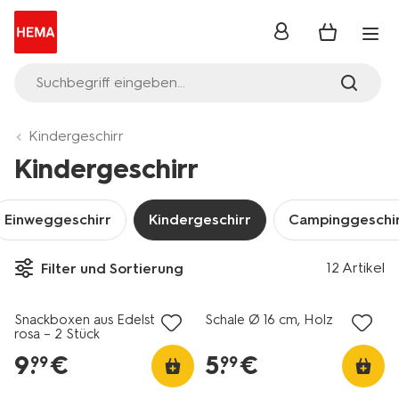
Anmelden
Suchbegriff eingeben...
Kindergeschirr
Kindergeschirr
Einweggeschirr
Kindergeschirr
Campinggeschi
12 Artikel
Filter und Sortierung
Snackboxen aus Edelstahl,
Schale Ø 16 cm, Holz
rosa – 2 Stück
9
.
€
5
.
€
99
99