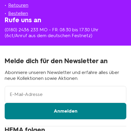
Nähe
Retouren
Bestellen
Rufe uns an
(0180) 2436 233
MO - FR: 08:30 bis 17:30 Uhr
(6ct/Anruf aus dem deutschen Festnetz)
Melde dich für den Newsletter an
Abonniere unseren Newsletter und erfahre alles über
neue Kollektionen sowie Aktionen.
Ihre
E-
Mail-
Adresse
Anmelden
HEMA folgen