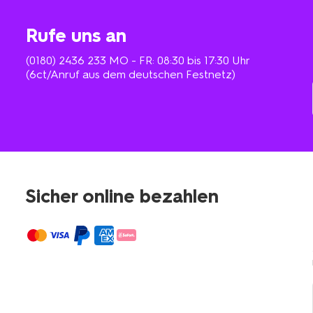
Rufe uns an
(0180) 2436 233
MO - FR: 08:30 bis 17:30 Uhr
(6ct/Anruf aus dem deutschen Festnetz)
Sicher online bezahlen