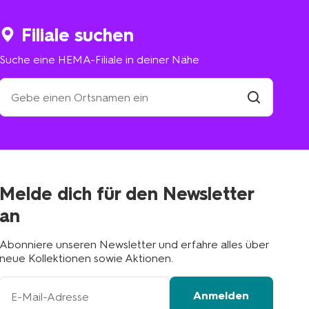
Filiale suchen
Suche eine HEMA-Filiale in deiner Nähe
Suche
eine
HEMA-
Filiale
suchen
Filiale
in
deiner
Nähe
Melde dich für den Newsletter
an
Abonniere unseren Newsletter und erfahre alles über
neue Kollektionen sowie Aktionen.
Ihre
Anmelden
E-