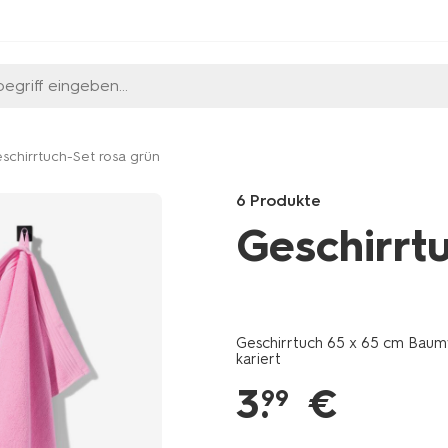
egriff eingeben...
schirrtuch-Set rosa grün
6 Produkte
Geschirrt
Products
/de-
de/kochen-
Geschirrtuch 65 x 65 cm Baum
essen/kochen/kuechentextilien
kariert
65-
3
.
€
x-
99
65-
cm-