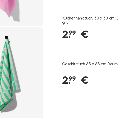
baumwolle-
gruen-
5450037.html
Küchenhandtuch, 50 x 50 cm, 
grün
2
.
€
99
Geschirrtuch 65 x 65 cm Baum
2
.
€
99