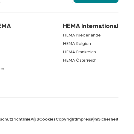
Mail-
Adresse
HEMA
HEMA International
HEMA Niederlande
HEMA Belgien
HEMA Frankreich
HEMA Österreich
en
chutzrichtlinie
AGB
Cookies
Copyright
Impressum
Sicherheit