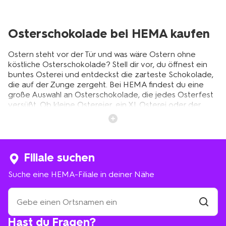
Osterschokolade bei HEMA kaufen
Ostern steht vor der Tür und was wäre Ostern ohne
köstliche Osterschokolade? Stell dir vor, du öffnest ein
buntes Osterei und entdeckst die zarteste Schokolade,
die auf der Zunge zergeht. Bei HEMA findest du eine
große Auswahl an Osterschokolade, die jedes Osterfest
versüßt. Ob kleine Ostereier, ein XL Osterei oder der
klassische Osterhase – bei uns gibt es für jeden
Geschmack das Passende. Lass dich von den
verschiedenen Sorten verführen und finde die perfekte
Schokolade für dein Osternest.
Filiale suchen
Suche eine HEMA-Filiale in deiner Nähe
Vielfalt der Osterschokolade bei
HEMA
Suche
eine
HEMA-
Filiale
Bei HEMA findest du alles, was das Schokoladenherz
Hast du Fragen?
suchen
Filiale
begehrt. Unsere Auswahl an Ostereiern in den