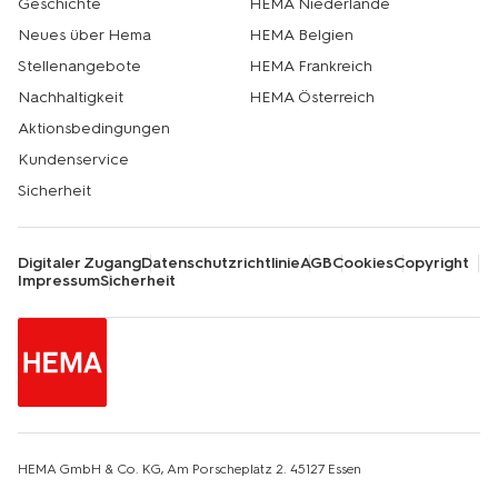
Geschichte
HEMA Niederlande
besonderen Momente mit unseren
Neues über Hema
HEMA Belgien
Schokoladenkreationen. Das ist echt HEMA.
Stellenangebote
HEMA Frankreich
Nachhaltigkeit
HEMA Österreich
Aktionsbedingungen
Kundenservice
Sicherheit
Digitaler Zugang
Datenschutzrichtlinie
AGB
Cookies
Copyright
Impressum
Sicherheit
HEMA GmbH & Co. KG, Am Porscheplatz 2. 45127 Essen