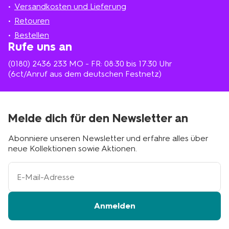
in
Versandkosten und Lieferung
deiner
Nähe
Retouren
Bestellen
Rufe uns an
(0180) 2436 233
MO - FR: 08:30 bis 17:30 Uhr
(6ct/Anruf aus dem deutschen Festnetz)
Melde dich für den Newsletter an
Abonniere unseren Newsletter und erfahre alles über
neue Kollektionen sowie Aktionen.
Ihre
E-
Mail-
Adresse
Anmelden