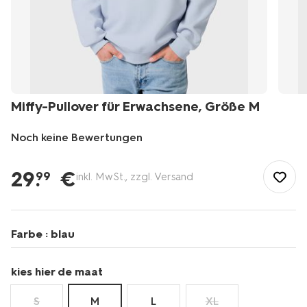
Miffy-Pullover für Erwachsene, Größe M
Noch keine Bewertungen
/de-
de/party-
29
.
€
99
inkl. MwSt., zzgl. Versand
geschenkideen/limited-
edition/miffy/miffy-
pullover-
fuer-
Farbe :
blau
erwachsene-
groe%C3%9Fe-
m-
kies hier de maat
14990188.html
S
M
L
XL