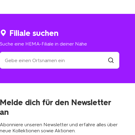
Filiale suchen
Suche eine HEMA-Filiale in deiner Nähe
Suche
eine
HEMA-
Filiale
suchen
Filiale
in
deiner
Nähe
Melde dich für den Newsletter
an
Abonniere unseren Newsletter und erfahre alles über
neue Kollektionen sowie Aktionen.