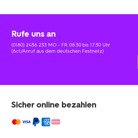
Rufe uns an
(0180) 2436 233
MO - FR: 08:30 bis 17:30 Uhr
(6ct/Anruf aus dem deutschen Festnetz)
Sicher online bezahlen