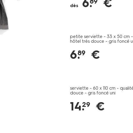
6
.
€
89
de-
dès
bain-
dhotel-
extra-
doux-
gris-
petite serviette - 33 x 50 cm -
hôtel très douce - gris foncé u
fonce-
201429.html
6
.
€
89
serviette - 60 x 110 cm - qualit
douce - gris foncé uni
14
.
€
29