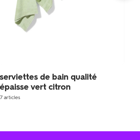
se
serviettes de bain qualité
d
épaisse vert citron
6 a
7 articles