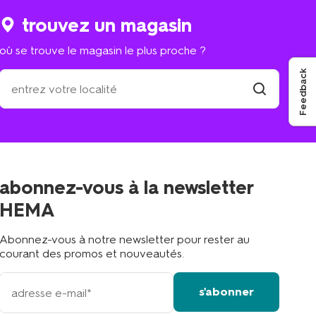
trouvez un magasin
où se trouve le magasin le plus proche ?
Feedback
où
se
trouve
trouver
un
le
magasin
magasin
le
plus
proche
abonnez-vous à la newsletter
?
HEMA
Abonnez-vous à notre newsletter pour rester au
courant des promos et nouveautés.
votre
s'abonner
adresse
email