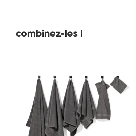
Product-
set
image
combinez-les !