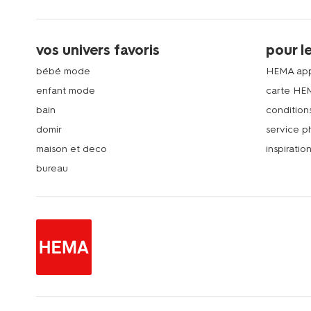
vos univers favoris
pour l
bébé mode
HEMA ap
enfant mode
carte HE
bain
condition
domir
service 
maison et deco
inspiratio
bureau