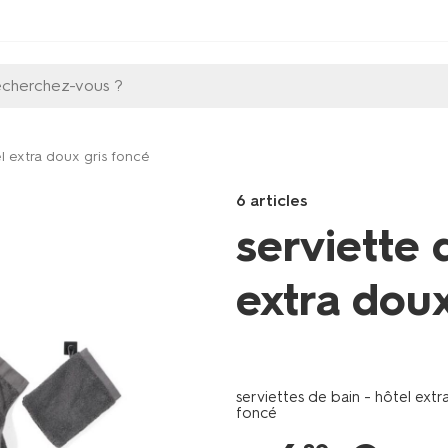
echerchez-vous ?
l extra doux gris foncé
6 articles
serviette 
extra doux
Products
/fr-
be/bain-
serviettes de bain - hôtel extr
toilette/serviettes-
foncé
de-
bain/serviette-