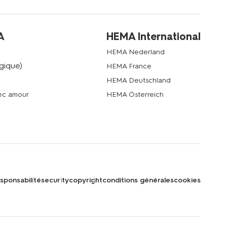
A
HEMA International
HEMA Nederland
gique)
HEMA France
HEMA Deutschland
vec amour
HEMA Österreich
sponsabilité
security
copyright
conditions générales
cookies