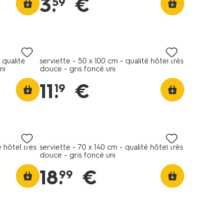
3
.
€
59
 qualité
serviette - 50 x 100 cm - qualité hôtel très
ni
douce - gris foncé uni
11
.
€
19
é hôtel très
serviette - 70 x 140 cm - qualité hôtel très
douce - gris foncé uni
18
.
€
99