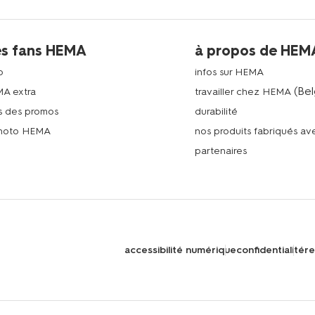
es fans HEMA
à propos de HEM
p
infos sur HEMA
(Bel
MA extra
travailler chez HEMA
s des promos
durabilité
photo HEMA
nos produits fabriqués a
n
partenaires
accessibilité numérique
confidentialité
re