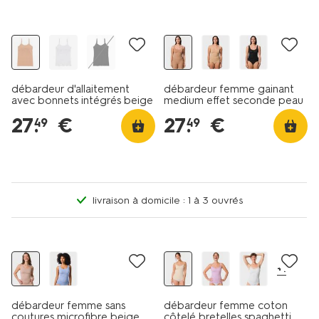
dans le panier
débardeur d'allaitement
débardeur femme gainant
avec bonnets intégrés beige
medium effet seconde peau
marron clair
27
.
€
27
.
€
49
49
livraison à domicile : 1 à 3 ouvrés
+1
débardeur femme sans
débardeur femme coton
coutures microfibre beige
côtelé bretelles spaghetti