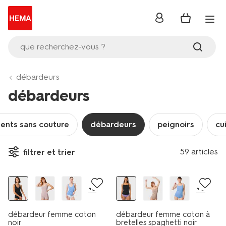
se
connecter
que recherchez-vous ?
débardeurs
débardeurs
ents sans couture
débardeurs
peignoirs
cu
59 articles
filtrer et trier
2+2 gratuits
2+2 gratuits
+3
+6
débardeur femme coton
débardeur femme coton à
noir
bretelles spaghetti noir