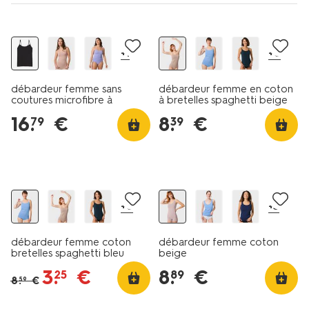
2+2 gratuits
+1
+6
débardeur femme sans
débardeur femme en coton
coutures microfibre à
à bretelles spaghetti beige
bretelles spaghetti noir
16
.
€
8
.
€
79
39
promo
2+2 gratuits
+6
+3
débardeur femme coton
débardeur femme coton
bretelles spaghetti bleu
beige
3
.
€
8
.
€
25
89
8
.
€
59
40% de réduction