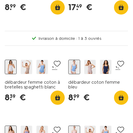
8
.
€
17
.
€
99
49
livraison à domicile : 1 à 3 ouvrés
2+2 gratuits
2+2 gratuits
+6
+3
débardeur femme coton à
débardeur coton femme
bretelles spaghetti blanc
bleu
8
.
€
8
.
€
39
99
2+2 gratuits
+1
+6