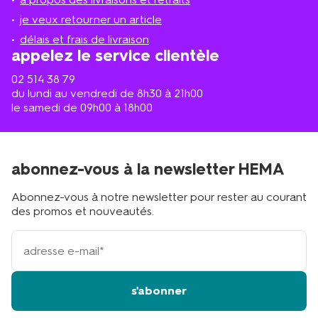
le
plus
je veux retourner un article
proche
délais et frais de livraison
?
appelez le service clientèle
02 514 38 79
du lundi au vendredi de 8h30 à 21h00
le samedi de 09h00 à 18h00
abonnez-vous à la newsletter HEMA
Abonnez-vous à notre newsletter pour rester au courant
des promos et nouveautés.
votre
adresse
email
s'abonner