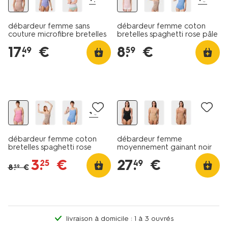
débardeur femme sans
débardeur femme coton
couture microfibre bretelles
bretelles spaghetti rose pâle
spaghetti beige
17
.
€
8
.
€
49
59
40% de réduction
promo
dans le panier
+6
débardeur femme coton
débardeur femme
bretelles spaghetti rose
moyennement gainant noir
3
.
€
27
.
€
25
49
8
.
€
59
livraison à domicile : 1 à 3 ouvrés