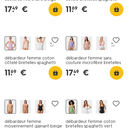
avec dentelle naturel
17
.
€
11
.
€
49
69
+1
+1
débardeur femme coton
débardeur femme sans
côtelé bretelles spaghetti
couture microfibre bretelles
avec dentelle rose
spaghetti bleu
11
.
€
17
.
€
69
49
40% de réduction
dans le panier
débardeur femme
débardeur femme coton
moyennement gainant beige
bretelles spaghetti vert