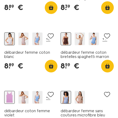
8
.
€
8
.
€
89
39
2+2 gratuits
2+2 gratuits
+3
+6
débardeur femme coton
débardeur femme coton
blanc
bretelles spaghetti marron
foncé
8
.
€
8
.
€
89
59
2+2 gratuits
+3
débardeur coton femme
débardeur femme sans
violet
coutures microfibre bleu