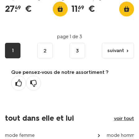
27
.
€
11
.
€
49
69
page 1 de 3
1
suivant
2
3
page
suivante
Que pensez-vous de notre assortiment ?
tout dans elle et lui
voir tout
mode femme
mode homme