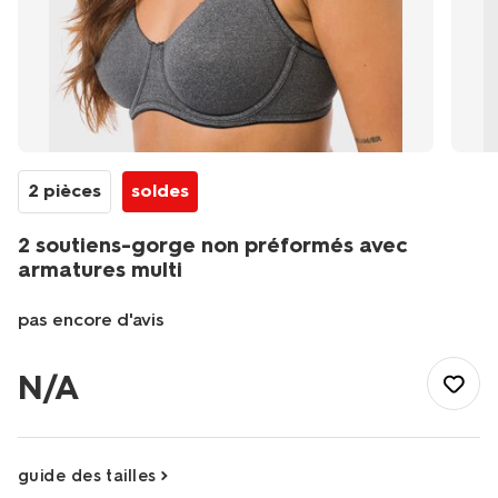
2 pièces
soldes
2 soutiens-gorge non préformés avec
armatures multi
pas encore d'avis
/fr-
be/elle-
N/A
lui/lingerie/soutiens-
gorge/t-
shirt/2-
soutiens-
guide des tailles
gorge-