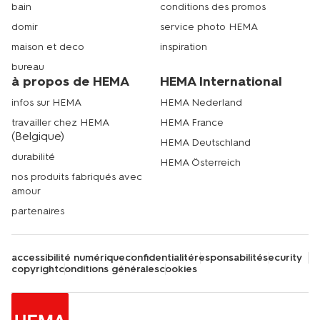
bain
conditions des promos
domir
service photo HEMA
maison et deco
inspiration
bureau
à propos de HEMA
HEMA International
infos sur HEMA
HEMA Nederland
travailler chez HEMA
HEMA France
(Belgique)
HEMA Deutschland
durabilité
HEMA Österreich
nos produits fabriqués avec
amour
partenaires
accessibilité numérique
confidentialité
responsabilité
security
copyright
conditions générales
cookies