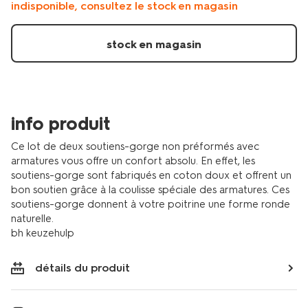
indisponible, consultez le stock en magasin
non-
preformes-
avec-
stock en magasin
armatures-
multi-
1000024166.html
info produit
Ce lot de deux soutiens-gorge non préformés avec
armatures vous offre un confort absolu. En effet, les
soutiens-gorge sont fabriqués en coton doux et offrent un
bon soutien grâce à la coulisse spéciale des armatures. Ces
soutiens-gorge donnent à votre poitrine une forme ronde
naturelle.
bh keuzehulp
détails du produit