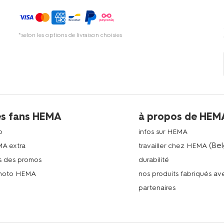
*selon les options de livraison choisies
es fans HEMA
à propos de HEM
p
infos sur HEMA
(Bel
MA extra
travailler chez HEMA
s des promos
durabilité
photo HEMA
nos produits fabriqués a
n
partenaires