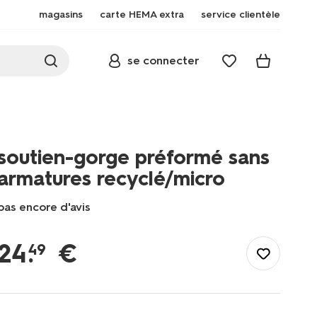
magasins
carte HEMA extra
service clientèle
se connecter
soutien-gorge préformé sans
armatures recyclé/micro
pas encore d'avis
/fr-
be/elle-
24
.
€
49
lui/lingerie/soutiens-
gorge/t-
shirt/soutien-
gorge-
preforme-