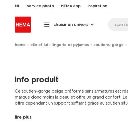
NL
service photo
HEMA app
inspiration
que r
choisir un univers
home
elle et lui
lingerie et pyjamas
soutiens-gorge
info produit
Ce soutien-gorge beige préformé sans armatures est réali
marque donc moins la peau et offre un grand confort. Le 
offre cependant un support suffisant grâce au soutien situé
lire plus