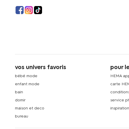
vos univers favoris
pour l
bébé mode
HEMA ap
enfant mode
carte HE
bain
condition
domir
service 
maison et deco
inspiratio
bureau