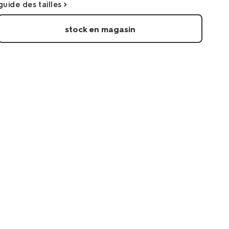
guide des tailles
sans-
armatures-
stock en magasin
recycle%2Fmicro-
21821480.html