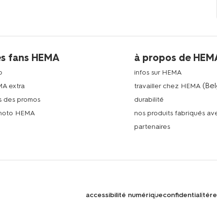
es fans HEMA
à propos de HEM
p
infos sur HEMA
(Bel
MA extra
travailler chez HEMA
s des promos
durabilité
photo HEMA
nos produits fabriqués a
n
partenaires
accessibilité numérique
confidentialité
re