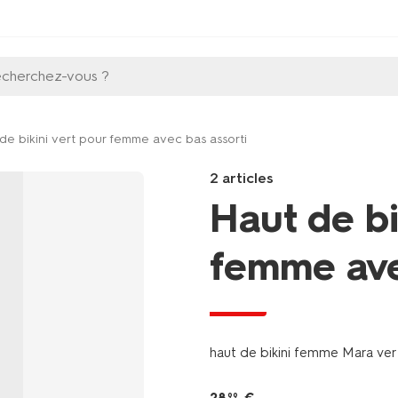
echerchez-vous ?
de bikini vert pour femme avec bas assorti
2 articles
Haut de bi
femme ave
promo
Products
/fr-
be/elle-
haut de bikini femme Mara ver
lui/vetements-
femme/maillots-
de-
99