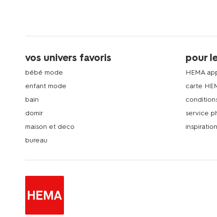
vos univers favoris
pour l
bébé mode
HEMA ap
enfant mode
carte HE
bain
condition
domir
service 
maison et deco
inspiratio
bureau