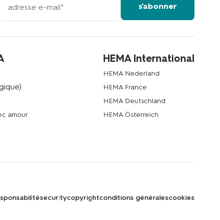
s'abonner
adresse
email
A
HEMA International
HEMA Nederland
gique)
HEMA France
HEMA Deutschland
vec amour
HEMA Österreich
sponsabilité
security
copyright
conditions générales
cookies