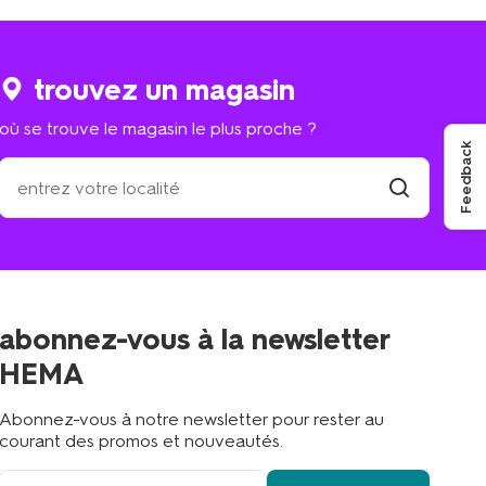
trouvez un magasin
où se trouve le magasin le plus proche ?
Feedback
où
se
trouve
trouver
un
le
magasin
magasin
le
plus
proche
abonnez-vous à la newsletter
?
HEMA
Abonnez-vous à notre newsletter pour rester au
courant des promos et nouveautés.
votre