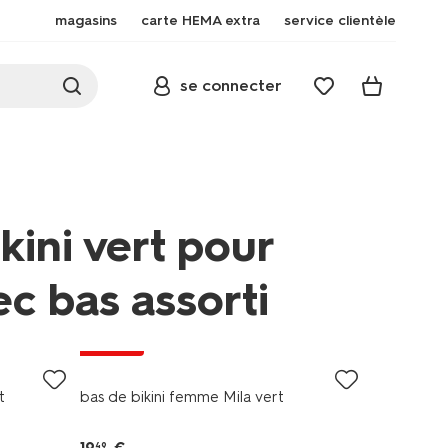
magasins
carte HEMA extra
service clientèle
se connecter
kini vert pour
c bas assorti
promo
t
bas de bikini femme Mila vert
49