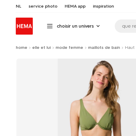
NL
service photo
HEMA app
inspiration
que r
choisir un univers
home
elle et lui
mode femme
maillots de bain
Haut 
Product-
set
image