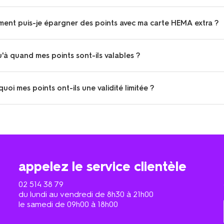
ent puis-je épargner des points avec ma carte HEMA extra ?
'à quand mes points sont-ils valables ?
uoi mes points ont-ils une validité limitée ?
appelez le service clientèle
02 514 38 79
du lundi au vendredi de 8h30 à 21h00
le samedi de 09h00 à 18h00