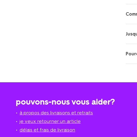
Comm
Jusqu
Pourq
pouvons-nous vous aider?
à propos des livraisons et retraits
je veux retourner un article
délais et frais de livraison