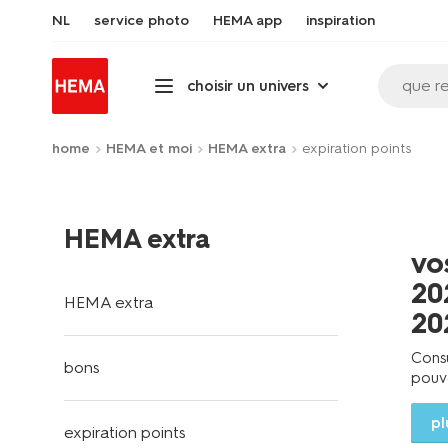
NL
service photo
HEMA app
inspiration
que r
choisir un univers
home
HEMA et moi
HEMA extra
expiration points
HEMA extra
vo
20
HEMA extra
20
Consu
bons
pouv
pl
expiration points