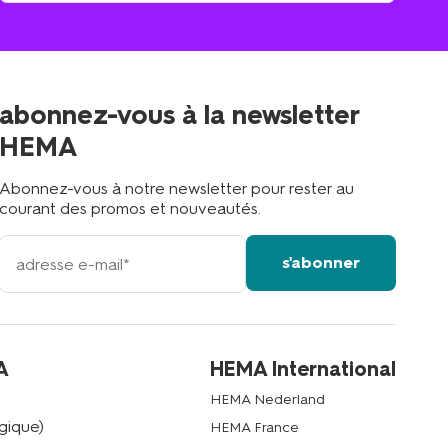
un
le
magasin
magasin
le
plus
proche
abonnez-vous à la newsletter
?
HEMA
Abonnez-vous à notre newsletter pour rester au
courant des promos et nouveautés.
votre
s'abonner
adresse
email
A
HEMA International
HEMA Nederland
gique)
HEMA France