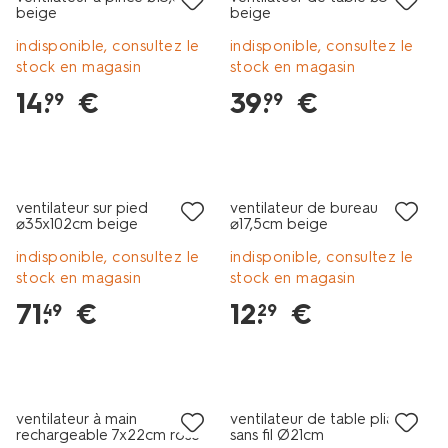
beige
beige
indisponible, consultez le
indisponible, consultez le
stock en magasin
stock en magasin
14
.
€
39
.
€
99
99
ventilateur sur pied
ventilateur de bureau
⌀35x102cm beige
⌀17,5cm beige
indisponible, consultez le
indisponible, consultez le
stock en magasin
stock en magasin
71
.
€
12
.
€
49
29
ventilateur à main
ventilateur de table pliant
rechargeable 7x22cm rose
sans fil Ø21cm