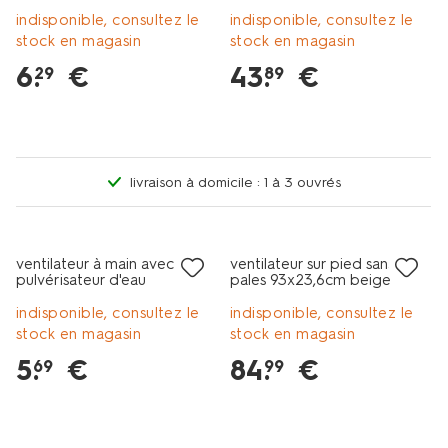
indisponible, consultez le
indisponible, consultez le
stock en magasin
stock en magasin
6
.
€
43
.
€
29
89
livraison à domicile : 1 à 3 ouvrés
ventilateur à main avec
ventilateur sur pied sans
pulvérisateur d'eau
pales 93x23,6cm beige
13x13x28cm violet
indisponible, consultez le
indisponible, consultez le
stock en magasin
stock en magasin
5
.
€
84
.
€
69
99