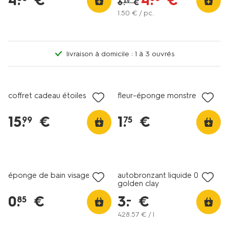
4
.
€
4
.
€
6
.
€
69
1
.
50
€ / pc.
livraison à domicile : 1 à 3 ouvrés
vegan
vegan
soldes
soldes
coffret cadeau étoiles
fleur-éponge monstre
15
.
€
1
.
€
99
75
vegan
soldes
soldes
éponge de bain visage
autobronzant liquide 02
golden clay
0
.
€
3
.
€
–
85
428
.
57
€ / l
vegan
vegan