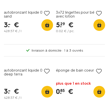
soldes
soldes
autobronzant liquide 01 soft
3x72 lingettes pour bébé
sand
avec lotion
3
.
€
5
.
€
–
29
428
.
57
€ / l
0
.
02
€ / pc.
livraison à domicile : 1 à 3 ouvrés
vegan
soldes
soldes
autobronzant liquide 03
éponge de bain coeur
deep terra
plus que 1 en stock
3
.
€
–
0
.
€
85
428
.
57
€ / l
soldes
soldes