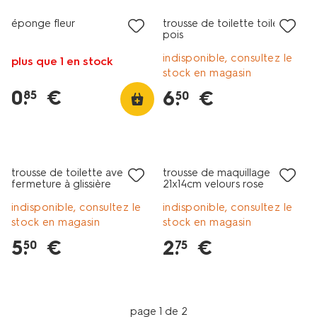
éponge fleur
trousse de toilette toile à
pois
indisponible, consultez le
plus que 1 en stock
stock en magasin
0
.
€
6
.
€
85
50
soldes
soldes
trousse de toilette avec
trousse de maquillage
fermeture à glissière
21x14cm velours rose
diagonale 24x12x12
indisponible, consultez le
indisponible, consultez le
stock en magasin
stock en magasin
5
.
€
2
.
€
50
75
page 1 de 2