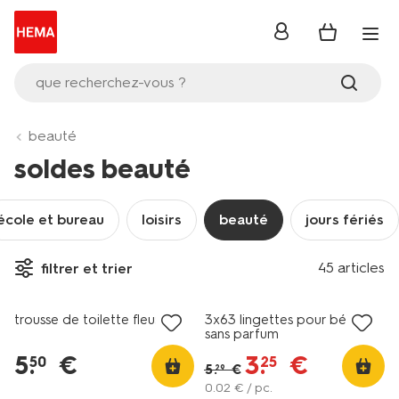
se
connecter
que recherchez-vous ?
beauté
soldes beauté
école et bureau
loisirs
beauté
jours fériés
vegan
45 articles
filtrer et trier
soldes
soldes
trousse de toilette fleur
3x63 lingettes pour bébé
sans parfum
5
.
€
3
.
€
50
25
5
.
€
29
0
.
02
€ / pc.