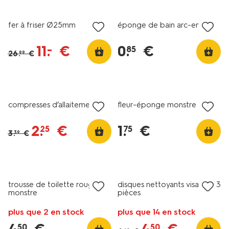
soldes
soldes
fer à friser Ø25mm
éponge de bain arc-en-ciel
11
.
€
0
.
€
–
85
26
.
€
99
soldes
soldes
compresses d’allaitement
fleur-éponge monstre
2
.
€
1
.
€
25
75
3
.
€
39
soldes
soldes
trousse de toilette rouge
disques nettoyants visage - 3
monstre
pièces
plus que 2 en stock
plus que 14 en stock
50
50