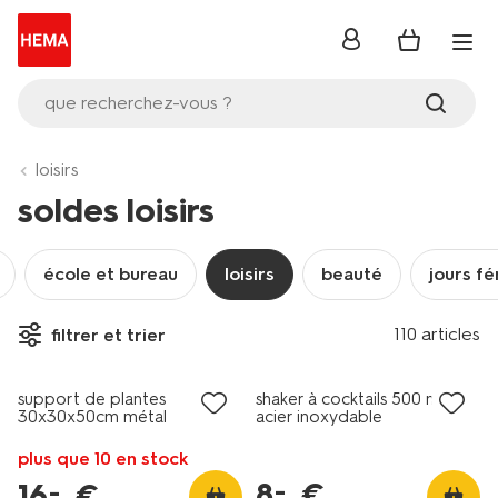
se
connecter
que recherchez-vous ?
loisirs
soldes loisirs
école et bureau
loisirs
beauté
jours fé
110 articles
filtrer et trier
soldes
soldes
support de plantes
shaker à cocktails 500 ml
30x30x50cm métal
acier inoxydable
plus que 10 en stock
8
.
€
–
16
.
€
–