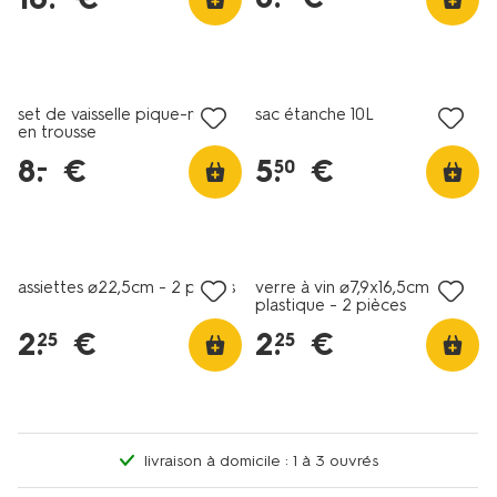
soldes
soldes
set de vaisselle pique-nique
sac étanche 10 L
en trousse
8
.
€
5
.
€
–
50
soldes
soldes
assiettes ⌀22,5cm - 2 pièces
verre à vin ⌀7,9x16,5cm
plastique - 2 pièces
2
.
€
2
.
€
25
25
livraison à domicile : 1 à 3 ouvrés