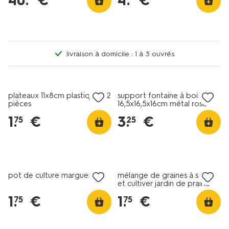
40
.
€
4
.
€
livraison à domicile : 1 à 3 ouvrés
soldes
soldes
plateaux 11x8cm plastique - 2
support fontaine à boisson
pièces
16,5x16,5x16cm métal rose
1
.
€
3
.
€
75
25
soldes
soldes
pot de culture marguerites
mélange de graines à semer
et cultiver jardin de prairie
1
.
€
1
.
€
75
75