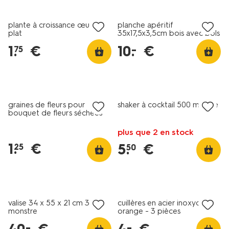
soldes
soldes
plante à croissance œuf au
planche apéritif
plat
35x17,5x3,5cm bois avec bols
1
.
€
10
.
€
–
75
soldes
soldes
graines de fleurs pour
shaker à cocktail 500 ml rose
bouquet de fleurs séchées
plus que 2 en stock
1
.
€
5
.
€
25
50
soldes
soldes
valise 34 x 55 x 21 cm 33 L
cuillères en acier inoxydable
monstre
orange - 3 pièces
–
–