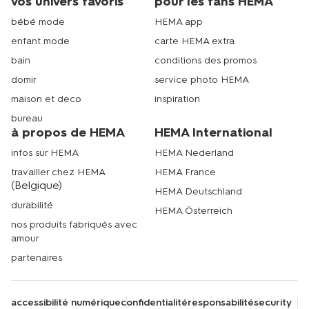
vos univers favoris
pour les fans HEMA
bébé mode
HEMA app
enfant mode
carte HEMA extra
bain
conditions des promos
domir
service photo HEMA
maison et deco
inspiration
bureau
à propos de HEMA
HEMA International
infos sur HEMA
HEMA Nederland
travailler chez HEMA
HEMA France
(Belgique)
HEMA Deutschland
durabilité
HEMA Österreich
nos produits fabriqués avec
amour
partenaires
accessibilité numérique
confidentialité
responsabilité
security