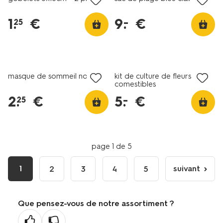
1
.
€
9
.
€
–
25
soldes
soldes
masque de sommeil noir
kit de culture de fleurs
comestibles
2
.
€
5
.
€
–
25
page 1 de 5
1
suivant
2
3
4
5
page
suivante
Que pensez-vous de notre assortiment ?