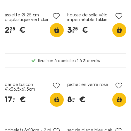
soldes
soldes
assiette Ø 25 cm
housse de selle vélo
bioplastique vert clair
imperméable Takkie
2
.
€
3
.
€
25
25
livraison à domicile : 1 à 3 ouvrés
soldes
soldes
bar de balcon
pichet en verre rose
41x36,5x61,5cm
17
.
€
8
.
€
–
–
soldes
soldes
gobelets 8x10cm - 2 pièces
sac de plage bleu clair