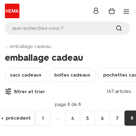
se
connecter
que recherchez-vous ?
emballage cadeau
emballage cadeau
sacs cadeaux
boîtes cadeaux
pochettes ca
167 articles
filtrer et trier
page 8 de 8
précédent
...
8
1
4
5
6
7
Aller
à
la