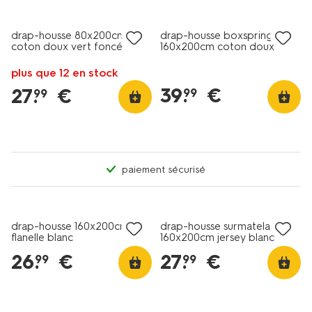
drap-housse 80x200cm
drap-housse boxspring
coton doux vert foncé
160x200cm coton doux
blanc
plus que 12 en stock
39
.
€
27
.
€
99
99
paiement sécurisé
drap-housse 160x200cm
drap-housse surmatelas
flanelle blanc
160x200cm jersey blanc
26
.
€
27
.
€
99
99