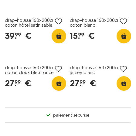
30% de réduction
dans le panier
drap-housse 160x200cm
drap-housse 160x200cm
coton hôtel satin sable
coton blanc
39
.
€
15
.
€
99
99
drap-housse 160x200cm
drap-housse 160x200cm
coton doux bleu foncé
jersey blanc
27
.
€
27
.
€
99
99
paiement sécurisé
30% de réduction
30% de réduction
dans le panier
dans le panier