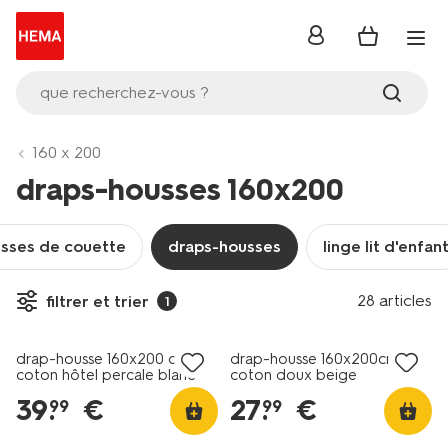
se
connecter
que recherchez-vous ?
160 x 200
draps-housses 160x200
sses de couette
draps-housses
linge lit d'enfan
30% de réduction
28 articles
filtrer et trier
1
dans le panier
drap-housse 160x200 cm
drap-housse 160x200cm
coton hôtel percale blanc
coton doux beige
39
.
€
27
.
€
99
99