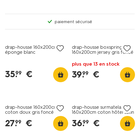
paiement sécurisé
drap-housse 160x200cm
drap-housse boxspring
éponge blanc
160x200cm jersey gris foncé
plus que 13 en stock
35
.
€
39
.
€
99
99
30% de réduction
dans le panier
drap-housse 160x200cm
drap-housse surmatelas
coton doux gris foncé
160x200cm coton hôtel satin
blanc
27
.
€
36
.
€
99
99