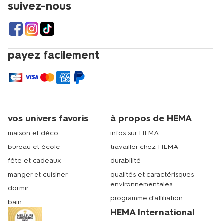
mêmes dimensions, des taies d’oreiller ou laissez-vous
suivez-nous
tenter par notre déco pour embellir votre chambre à
coucher. Vous pouvez également faire livrer votre
commande dans votre magasin HEMA le plus proche et
aller l’y chercher. Comme beaucoup de nos clientes et
clients déjà avant vous, venez vite découvrir pourquoi
payez facilement
HEMA est considéré comme le magasin en ligne pour
le
linge de lit
par cher et de bonne qualité pour des nuits
de sommeil paisible et récupérateur ! On vous souhaite
de bonnes nuits !
vos univers favoris
à propos de HEMA
maison et déco
infos sur HEMA
bureau et école
travailler chez HEMA
fête et cadeaux
durabilité
manger et cuisiner
qualités et caractérisques
environnementales
dormir
programme d'affiliation
bain
HEMA International