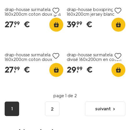
drap-housse surmatelas
drap-housse boxspring
160x200cm coton doux gris
160x200cm jersey blanc
foncé
27
.
€
39
.
€
99
99
drap-housse surmatelas
drap-housse surmatelas
160x200cm coton doux
divisé 160x200cm en coton
blanc
doux blanc
27
.
€
29
.
€
99
99
page 1 de 2
1
suivant
2
page
suivante