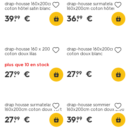
drap-housse 160x200cm
drap-housse surmatelas
coton hôtel satin blanc
160x200cm coton hôtel
percale blanc
39
.
€
36
.
€
99
99
drap-housse 160 x 200 cm
drap-housse 160x200cm
coton doux lilas
coton doux blanc
plus que 10 en stock
27
.
€
27
.
€
99
99
drap housse surmatelas
drap-housse sommier
160x200cm coton doux vert
160x200cm coton doux bleu
27
.
€
39
.
€
99
99