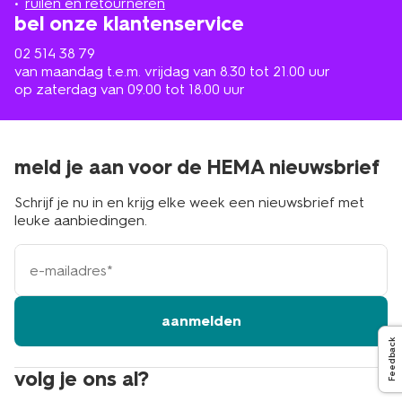
ruilen en retourneren
bel onze klantenservice
02 514 38 79
van maandag t.e.m. vrijdag van 8.30 tot 21.00 uur
op zaterdag van 09.00 tot 18.00 uur
meld je aan voor de HEMA nieuwsbrief
Schrijf je nu in en krijg elke week een nieuwsbrief met
leuke aanbiedingen.
e-
mailadres
aanmelden
Feedback
volg je ons al?