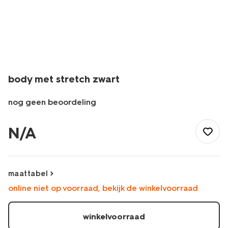
body met stretch zwart
nog geen beoordeling
/nl-
be/baby/babykleding/baby-
N/A
bodys/body-
met-
stretch-
zwart-
maattabel
1000026434.html
online niet op voorraad, bekijk de winkelvoorraad
winkelvoorraad