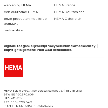
werken bij HEMA
HEMA France
een duurzame HEMA
HEMA Deutschland
onze producten met liefde
HEMA Österreich
gemaakt
partnerships
digitale toegankelijkheid
privacybeleid
disclaimer
security
copyright
algemene voorwaarden
cookies
HEMA België bvba, Alsembergsesteenweg 757 | 1180 Brussel
BTW: BE 460.370.809
HRB: 612.426
RSZ: 000-1679454-11
IBAN: HEMA NL67INGB0651607663