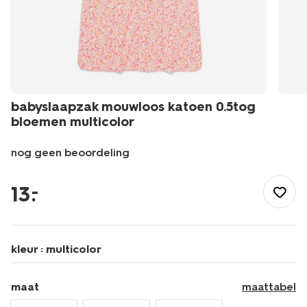
babyslaapzak mouwloos katoen 0.5tog
bloemen multicolor
nog geen beoordeling
/nl-
be/baby/babykleding/slaapzakken/babyslaapzak-
13
.
–
mouwloos-
katoen-
0.5tog-
bloemen-
kleur :
multicolor
multicolor-
33302460MULTICOLOUR.html
maat
maattabel