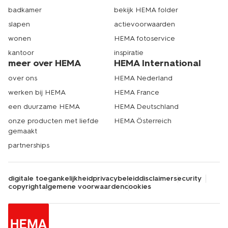
badkamer
bekijk HEMA folder
slapen
actievoorwaarden
wonen
HEMA fotoservice
kantoor
inspiratie
meer over HEMA
HEMA International
over ons
HEMA Nederland
werken bij HEMA
HEMA France
een duurzame HEMA
HEMA Deutschland
onze producten met liefde
HEMA Österreich
gemaakt
partnerships
digitale toegankelijkheid
privacybeleid
disclaimer
security
copyright
algemene voorwaarden
cookies