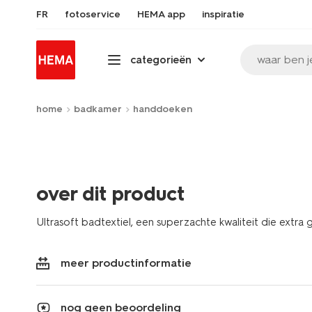
FR
fotoservice
HEMA app
inspiratie
waar ben j
categorieën
home
badkamer
handdoeken
over dit product
Ultrasoft badtextiel, een superzachte kwaliteit die extra
meer productinformatie
nog geen beoordeling