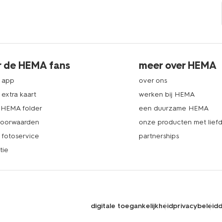
r de HEMA fans
meer over HEMA
 app
over ons
extra kaart
werken bij HEMA
k HEMA folder
een duurzame HEMA
voorwaarden
onze producten met lief
fotoservice
partnerships
tie
digitale toegankelijkheid
privacybeleid
d