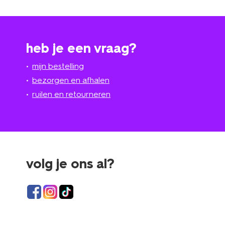
heb je een vraag?
mijn bestelling
bezorgen en afhalen
ruilen en retourneren
volg je ons al?