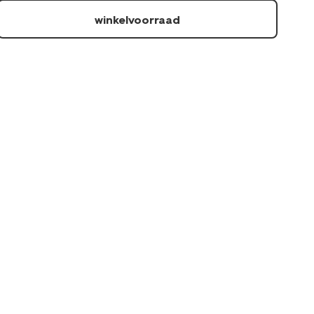
1000015128.html
winkelvoorraad