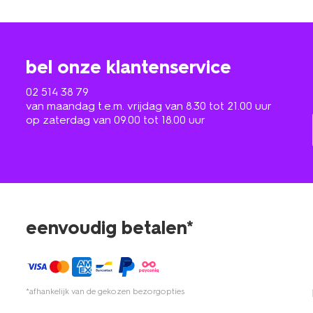
bel onze klantenservice
02 514 38 79
van maandag t.e.m. vrijdag van 8.30 tot 21.00 uur
op zaterdag van 09.00 tot 18.00 uur
eenvoudig betalen*
*afhankelijk van de gekozen bezorgopties