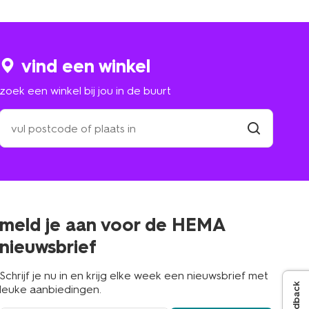
vind een winkel
zoek een winkel bij jou in de buurt
zoek
een
winkel
vind
winkel
bij
jou
in
de
buurt
meld je aan voor de HEMA
nieuwsbrief
Schrijf je nu in en krijg elke week een nieuwsbrief met
Feedback
leuke aanbiedingen.