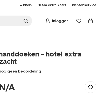
winkels
HEMA extra kaart
klantenservice
inloggen
handdoeken - hotel extra
zacht
nog geen beoordeling
/nl-
be/badkamer/handdoeken/handdoeken-
N/A
-
-
hotel-
extra-
zacht-