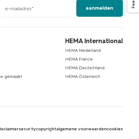
e-
aanmelden
mailadres
HEMA International
HEMA Nederland
HEMA France
HEMA Deutschland
de gemaakt
HEMA Österreich
isclaimer
security
copyright
algemene voorwaarden
cookies