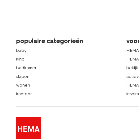
populaire categorieën
voo
baby
HEMA
kind
HEMA 
badkamer
bekij
slapen
actie
wonen
HEMA 
kantoor
inspira