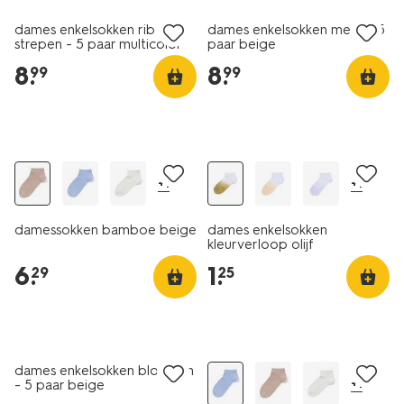
dames enkelsokken rib
dames enkelsokken mesh - 5
strepen - 5 paar multicolor
paar beige
8
.
8
.
99
99
2+1 gratis
+1
+1
damessokken bamboe beige
dames enkelsokken
kleurverloop olijf
6
.
1
.
29
25
5 paar
2+1 gratis
dames enkelsokken bloemen
+1
- 5 paar beige