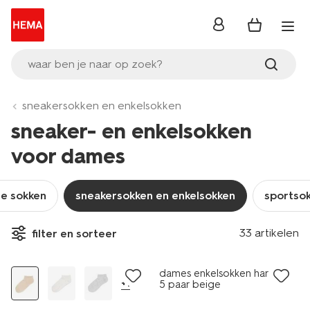
inloggen
waar ben je naar op zoek?
sneakersokken en enkelsokken
sneaker- en enkelsokken
voor dames
ge sokken
sneakersokken en enkelsokken
sportso
5 paar
33 artikelen
filter en sorteer
nu met korting
dames enkelsokken hartjes -
+1
5 paar beige