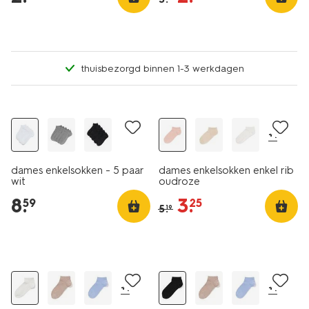
thuisbezorgd binnen 1-3 werkdagen
5 paar
nu met korting
+1
dames enkelsokken - 5 paar
dames enkelsokken enkel rib
wit
oudroze
8
.
3
.
59
25
5
.
19
2+1 gratis
2+1 gratis
+1
+1