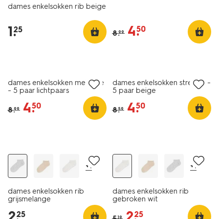
dames enkelsokken rib beige
4
.
1
.
50
25
8
.
99
5 paar
5 paar
nu met korting
nu met korting
dames enkelsokken melange
dames enkelsokken strepen -
- 5 paar lichtpaars
5 paar beige
4
.
4
.
50
50
8
.
8
.
99
59
nu met korting
+1
+1
dames enkelsokken rib
dames enkelsokken rib
grijsmelange
gebroken wit
2
.
2
.
25
25
5
.
19