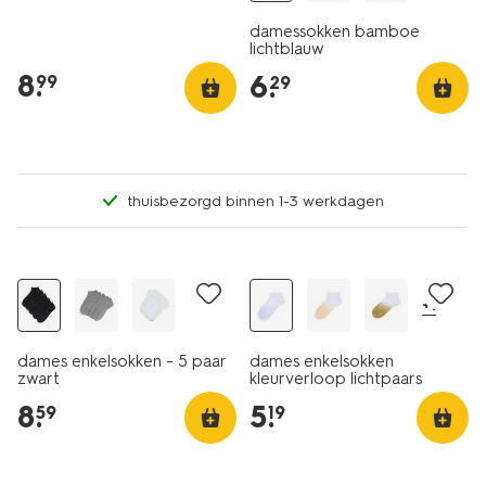
damessokken bamboe
lichtblauw
8
.
6
.
99
29
thuisbezorgd binnen 1-3 werkdagen
5 paar
2+1 gratis
+1
dames enkelsokken - 5 paar
dames enkelsokken
zwart
kleurverloop lichtpaars
8
.
5
.
59
19
5 paar
5 paar