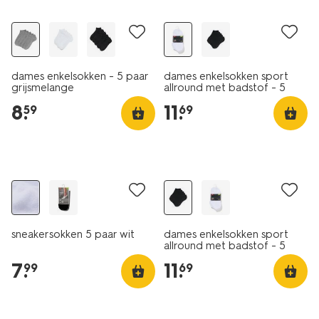
dames enkelsokken - 5 paar
dames enkelsokken sport
grijsmelange
allround met badstof - 5
paar wit
8
.
11
.
59
69
5 paar
5 paar
sneakersokken 5 paar wit
dames enkelsokken sport
allround met badstof - 5
paar zwart
7
.
11
.
99
69