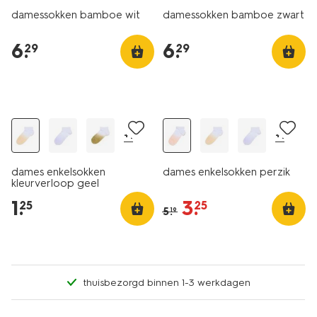
damessokken bamboe wit
damessokken bamboe zwart
6
.
6
.
29
29
nu met korting
+1
+1
dames enkelsokken
dames enkelsokken perzik
kleurverloop geel
1
.
3
.
25
25
5
.
19
thuisbezorgd binnen 1-3 werkdagen
5 paar
5 paar