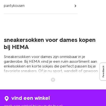
pantykousen
sneakersokken voor dames kopen
bij HEMA
Sneakersokken voor dames zijn onmisbaar in je
garderobe. Bij HEMA vind je een ruim assortiment aan
enkelsokken en korte sokjes die perfect passen bij je
Feedback
favoriete sneakers. Of je nu sport, wandelt of gewoon
een dagje uit bent, deze sokken zorgen voor optimaal
draagcomfort. Ze zijn onzichtbaar in je schoenen en
houden je voeten fris en droog. HEMA biedt een breed
scala aan korte sokken voor dames in verschillende
kleuren en materialen. Van eenvoudige witte
vind een winkel
enkelsokken tot vrolijke prints, er is voor elk wat wils.
zoek een winkel bij jou in de buurt