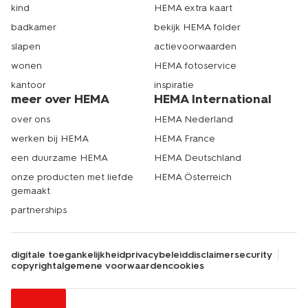
kind
HEMA extra kaart
badkamer
bekijk HEMA folder
slapen
actievoorwaarden
wonen
HEMA fotoservice
kantoor
inspiratie
meer over HEMA
HEMA International
over ons
HEMA Nederland
werken bij HEMA
HEMA France
een duurzame HEMA
HEMA Deutschland
onze producten met liefde
HEMA Österreich
gemaakt
partnerships
digitale toegankelijkheid
privacybeleid
disclaimer
security
copyright
algemene voorwaarden
cookies