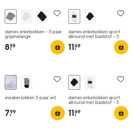
dames enkelsokken - 5 paar
dames enkelsokken sport
grijsmelange
allround met badstof - 5
paar wit
8
.
11
.
59
69
5 paar
5 paar
sneakersokken 5 paar wit
dames enkelsokken sport
allround met badstof - 5
paar zwart
7
.
11
.
99
69