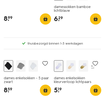
damessokken bamboe
lichtblauw
8
.
6
.
99
29
thuisbezorgd binnen 1-3 werkdagen
5 paar
2+1 gratis
+1
dames enkelsokken - 5 paar
dames enkelsokken
zwart
kleurverloop lichtpaars
8
.
5
.
59
19
5 paar
5 paar