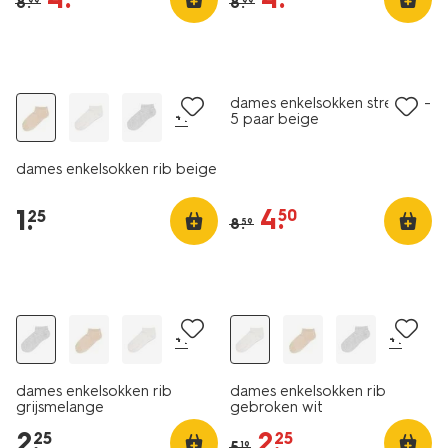
8
.
8
.
99
99
5 paar
nu met korting
dames enkelsokken strepen -
+1
5 paar beige
dames enkelsokken rib beige
4
.
1
.
50
25
8
.
59
nu met korting
+1
+1
dames enkelsokken rib
dames enkelsokken rib
grijsmelange
gebroken wit
2
.
2
.
25
25
5
.
19