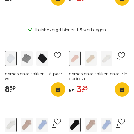
thuisbezorgd binnen 1-3 werkdagen
5 paar
nu met korting
+1
dames enkelsokken - 5 paar
dames enkelsokken enkel rib
wit
oudroze
8
.
3
.
59
25
5
.
19
2+1 gratis
2+1 gratis
+1
+1