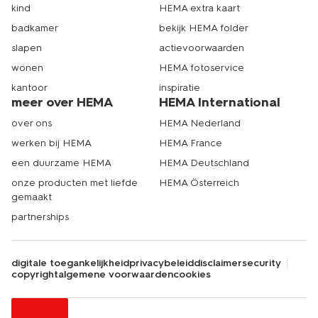
kind
HEMA extra kaart
badkamer
bekijk HEMA folder
slapen
actievoorwaarden
wonen
HEMA fotoservice
kantoor
inspiratie
meer over HEMA
HEMA International
over ons
HEMA Nederland
werken bij HEMA
HEMA France
een duurzame HEMA
HEMA Deutschland
onze producten met liefde
HEMA Österreich
gemaakt
partnerships
digitale toegankelijkheid
privacybeleid
disclaimer
security
copyright
algemene voorwaarden
cookies