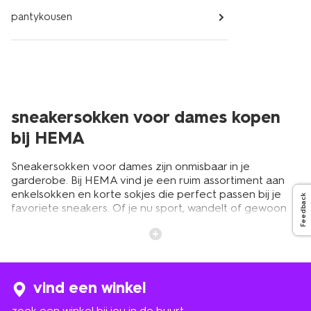
pantykousen
sneakersokken voor dames kopen
bij HEMA
Sneakersokken voor dames zijn onmisbaar in je
garderobe. Bij HEMA vind je een ruim assortiment aan
enkelsokken en korte sokjes die perfect passen bij je
Feedback
favoriete sneakers. Of je nu sport, wandelt of gewoon
een dagje uit bent, deze sokken zorgen voor optimaal
draagcomfort. Ze zijn onzichtbaar in je schoenen en
houden je voeten fris en droog. HEMA biedt een breed
scala aan korte sokken voor dames in verschillende
kleuren en materialen. Van eenvoudige witte
vind een winkel
enkelsokken tot vrolijke prints, er is voor elk wat wils.
zoek een winkel bij jou in de buurt