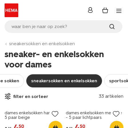
inloggen
waar ben je naar op zoek?
sneakersokken en enkelsokken
sneaker- en enkelsokken
voor dames
ge sokken
sneakersokken en enkelsokken
sportso
5 paar
5 paar
33 artikelen
filter en sorteer
nu met korting
nu met korting
dames enkelsokken hartjes -
dames enkelsokken melange
5 paar beige
- 5 paar lichtpaars
4
.
4
.
50
50