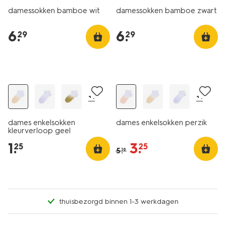
damessokken bamboe wit
damessokken bamboe zwart
6
.
6
.
29
29
nu met korting
+1
+1
dames enkelsokken
dames enkelsokken perzik
kleurverloop geel
1
.
3
.
25
25
5
.
19
thuisbezorgd binnen 1-3 werkdagen
5 paar
5 paar