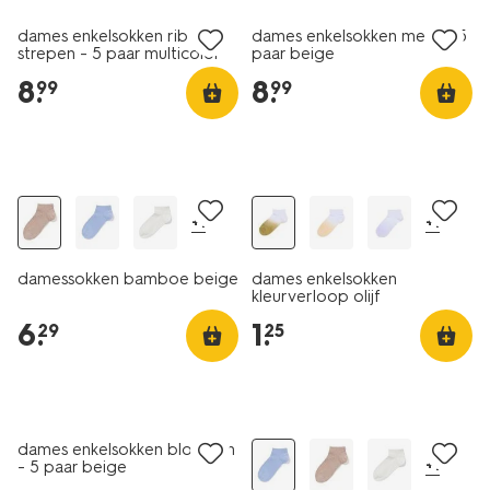
dames enkelsokken rib
dames enkelsokken mesh - 5
strepen - 5 paar multicolor
paar beige
8
.
8
.
99
99
2+1 gratis
+1
+1
damessokken bamboe beige
dames enkelsokken
kleurverloop olijf
6
.
1
.
29
25
5 paar
2+1 gratis
dames enkelsokken bloemen
+1
- 5 paar beige